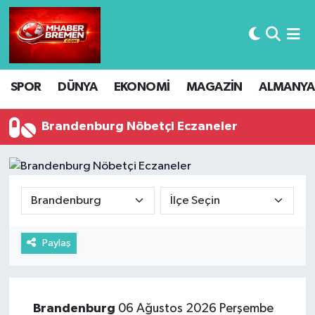
Hava Durumu
SPOR
DÜNYA
EKONOMİ
MAGAZİN
ALMANYA
Trafik Durumu
Süper Lig Puan Durumu ve Fikstür
Brandenburg Nöbetçi Eczaneler
Tüm Manşetler
Son Dakika Haberleri
Haber Arşivi
Paylaş
Brandenburg
06 Ağustos 2026 Perşembe