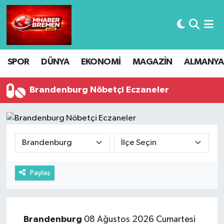
Hava Durumu
SPOR
DÜNYA
EKONOMİ
MAGAZİN
ALMANYA
Trafik Durumu
Süper Lig Puan Durumu ve Fikstür
Brandenburg Nöbetçi Eczaneler
Tüm Manşetler
Son Dakika Haberleri
Haber Arşivi
Paylaş
Brandenburg
08 Ağustos 2026 Cumartesi