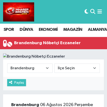
Hava Durumu
SPOR
DÜNYA
EKONOMİ
MAGAZİN
ALMANYA
Trafik Durumu
Süper Lig Puan Durumu ve Fikstür
Brandenburg Nöbetçi Eczaneler
Tüm Manşetler
Son Dakika Haberleri
Haber Arşivi
Paylaş
Brandenburg
06 Ağustos 2026 Perşembe