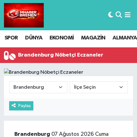
Hava Durumu
SPOR
DÜNYA
EKONOMİ
MAGAZİN
ALMANYA
Trafik Durumu
Süper Lig Puan Durumu ve Fikstür
Brandenburg Nöbetçi Eczaneler
Tüm Manşetler
Son Dakika Haberleri
Haber Arşivi
Paylaş
Brandenburg
07 Ağustos 2026 Cuma