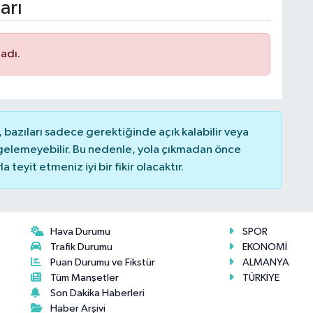
arı
adı.
bazıları sadece gerektiğinde açık kalabilir veya
elemeyebilir. Bu nedenle, yola çıkmadan önce
teyit etmeniz iyi bir fikir olacaktır.
Hava Durumu
SPOR
Trafik Durumu
EKONOMİ
Puan Durumu ve Fikstür
ALMANYA
Tüm Manşetler
TÜRKİYE
Son Dakika Haberleri
Haber Arşivi