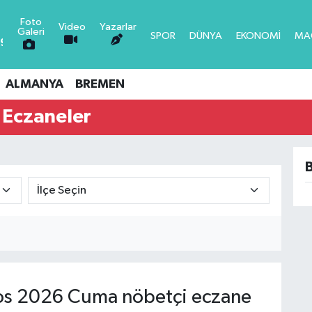
Foto
Video
Yazarlar
N
Galeri
SPOR
DÜNYA
EKONOMİ
MA
,95
0.16
4
0
ALMANYA
BREMEN
6
-0.08
 Eczaneler
3
0
LTIN
7
0.12
B
70
s 2026 Cuma nöbetçi eczane