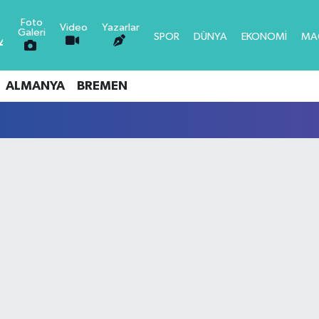
Foto
Video
Yazarlar
Galeri
SPOR
DÜNYA
EKONOMİ
MA
47
0.66
6
0.06
ALMANYA
BREMEN
0
0.1
8
0.21
LTIN
0.39
0