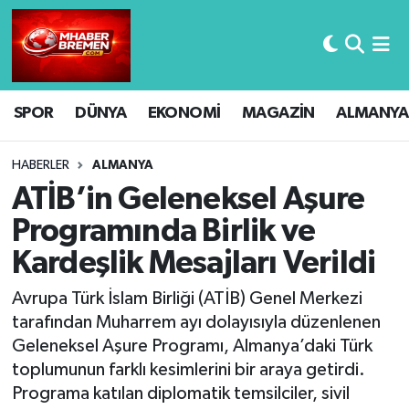
Hava Durumu
SPOR
DÜNYA
EKONOMİ
MAGAZİN
ALMANYA
Trafik Durumu
Süper Lig Puan Durumu ve Fikstür
HABERLER
ALMANYA
ATİB’in Geleneksel Aşure
Tüm Manşetler
Programında Birlik ve
Kardeşlik Mesajları Verildi
Son Dakika Haberleri
Avrupa Türk İslam Birliği (ATİB) Genel Merkezi
Haber Arşivi
tarafından Muharrem ayı dolayısıyla düzenlenen
Geleneksel Aşure Programı, Almanya’daki Türk
toplumunun farklı kesimlerini bir araya getirdi.
Programa katılan diplomatik temsilciler, sivil