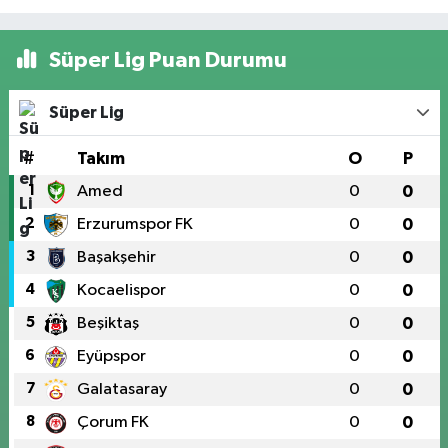
Süper Lig Puan Durumu
Süper Lig
#
Takım
O
P
1
Amed
0
0
2
Erzurumspor FK
0
0
3
Başakşehir
0
0
4
Kocaelispor
0
0
5
Beşiktaş
0
0
6
Eyüpspor
0
0
7
Galatasaray
0
0
8
Çorum FK
0
0