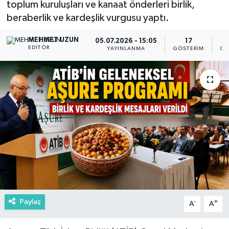
toplum kuruluşları ve kanaat önderleri birlik,
beraberlik ve kardeşlik vurgusu yaptı.
MEHMET UZUN
05.07.2026 - 15:05
17
EDITÖR
YAYINLANMA
GÖSTERIM
OK
Paylaş
-
+
A
A