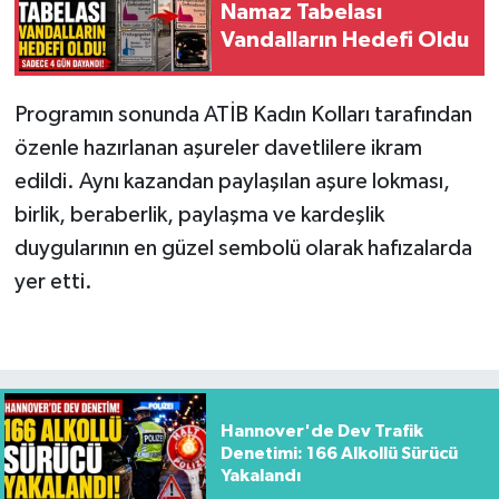
Namaz Tabelası
Vandalların Hedefi Oldu
Programın sonunda ATİB Kadın Kolları tarafından
özenle hazırlanan aşureler davetlilere ikram
edildi. Aynı kazandan paylaşılan aşure lokması,
birlik, beraberlik, paylaşma ve kardeşlik
duygularının en güzel sembolü olarak hafızalarda
yer etti.
Hannover'de Dev Trafik
Denetimi: 166 Alkollü Sürücü
Yakalandı