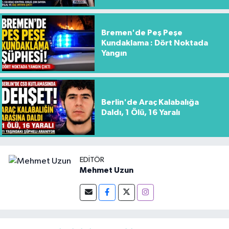
Bremen'de Peş Peşe
Kundaklama : Dört Noktada
Yangın
Berlin'de Araç Kalabalığa
Daldı, 1 Ölü, 16 Yaralı
EDITÖR
Mehmet Uzun