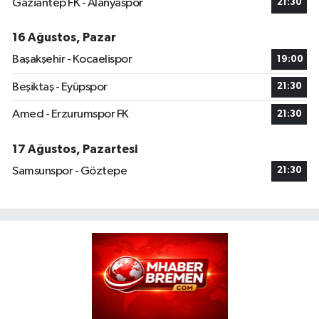
Gaziantep FK - Alanyaspor
21:30
16 Ağustos, Pazar
Başakşehir - Kocaelispor
19:00
Beşiktaş - Eyüpspor
21:30
Amed - Erzurumspor FK
21:30
17 Ağustos, Pazartesi
Samsunspor - Göztepe
21:30