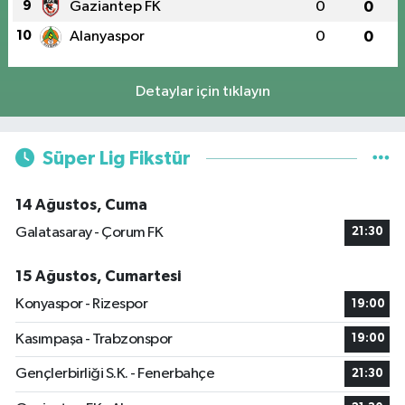
9
Gaziantep FK
0
0
10
Alanyaspor
0
0
Detaylar için tıklayın
Süper Lig Fikstür
14 Ağustos, Cuma
Galatasaray - Çorum FK
21:30
15 Ağustos, Cumartesi
Konyaspor - Rizespor
19:00
Kasımpaşa - Trabzonspor
19:00
Gençlerbirliği S.K. - Fenerbahçe
21:30