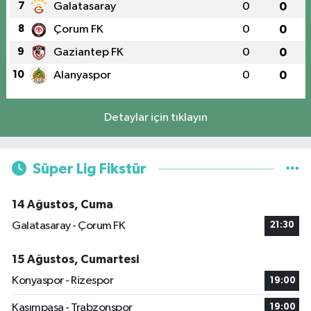
7
Galatasaray
0
0
8
Çorum FK
0
0
9
Gaziantep FK
0
0
10
Alanyaspor
0
0
Detaylar için tıklayın
Süper Lig Fikstür
14 Ağustos, Cuma
Galatasaray - Çorum FK
21:30
15 Ağustos, Cumartesi
Konyaspor - Rizespor
19:00
Kasımpaşa - Trabzonspor
19:00