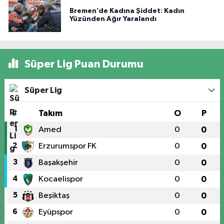
Bremen’de Kadına Şiddet: Kadın
Yüzünden Ağır Yaralandı
Süper Lig Puan Durumu
Süper Lig
#
Takım
O
P
1
Amed
0
0
2
Erzurumspor FK
0
0
3
Başakşehir
0
0
4
Kocaelispor
0
0
5
Beşiktaş
0
0
6
Eyüpspor
0
0