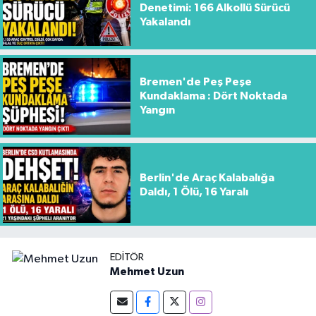
Denetimi: 166 Alkollü Sürücü
Yakalandı
Bremen'de Peş Peşe
Kundaklama : Dört Noktada
Yangın
Berlin'de Araç Kalabalığa
Daldı, 1 Ölü, 16 Yaralı
EDITÖR
Mehmet Uzun