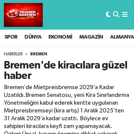
Hava Durumu
SPOR
DÜNYA
EKONOMİ
MAGAZİN
ALMANYA
Trafik Durumu
Süper Lig Puan Durumu ve Fikstür
HABERLER
BREMEN
Bremen'de kiracılara güzel
Tüm Manşetler
haber
Son Dakika Haberleri
Bremen’de Mietpreisbremse 2029’a Kadar
Uzatıldı.Bremen Senatosu, yeni Kira Sınırlandırma
Haber Arşivi
Yönetmeliğini kabul ederek kentte uygulanan
Mietpreisbremseyi (kira artış) 1 Aralık 2025’ten
31 Aralık 2029’a kadar uzattı. Böylece ev
sahipleri kiracılara keyfi zam yapamayacak.