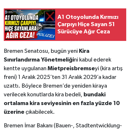
A1 Otoyolunda Kırmızı
Çarpıyı Hiçe Sayan 51
Sürücüye Ağır Ceza
Bremen Senatosu, bugün yeni
Kira
Sınırlandırma Yönetmeliği
ni kabul ederek
kentte uygulanan
Mietpreisbremse
yi (kira artış
freni) 1 Aralık 2025’ten 31 Aralık 2029’a kadar
uzattı. Böylece Bremen’de yeniden kiraya
verilecek konutlarda kira bedeli,
bundaki
ortalama kira seviyesinin en fazla yüzde 10
üzerine
çıkabilecek.
Bremen İmar Bakanı (Bauen-, Stadtentwicklung-