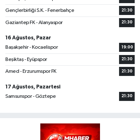
Gençlerbirliği S.K. - Fenerbahçe
21:30
Gaziantep FK - Alanyaspor
21:30
16 Ağustos, Pazar
Başakşehir - Kocaelispor
19:00
Beşiktaş - Eyüpspor
21:30
Amed - Erzurumspor FK
21:30
17 Ağustos, Pazartesi
Samsunspor - Göztepe
21:30