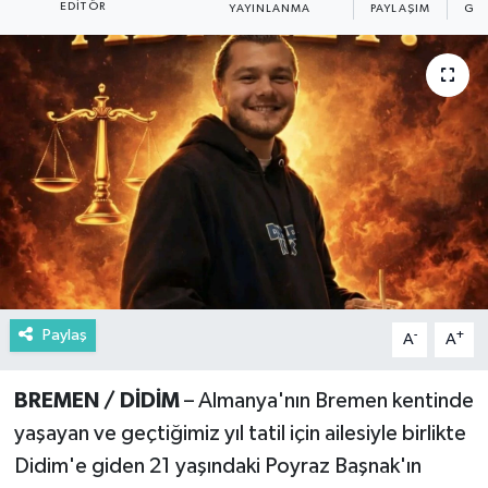
EDITÖR
YAYINLANMA
PAYLAŞIM
GÖ
Paylaş
-
+
A
A
BREMEN / DİDİM
– Almanya'nın Bremen kentinde
yaşayan ve geçtiğimiz yıl tatil için ailesiyle birlikte
Didim'e giden 21 yaşındaki Poyraz Başnak'ın