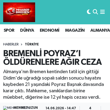
Hava Durumu
SPOR
DÜNYA
EKONOMİ
MAGAZİN
ALMANYA
Trafik Durumu
Süper Lig Puan Durumu ve Fikstür
HABERLER
TÜRKİYE
BREMENLİ POYRAZ’I
Tüm Manşetler
ÖLDÜRENLERE AĞIR CEZA
Son Dakika Haberleri
Almanya'nın Bremen kentinden tatil için gittiği
Didim'de uğradığı sopalı saldırı sonucu hayatını
Haber Arşivi
kaybeden 21 yaşındaki Poyraz Başnak davasında
karar çıktı. Mahkeme, sanıklardan birine
müebbet, diğerine ise 12 yıl hapis cezası verdi.
MEHMET UZUN
14.06.2026 - 14:47
4