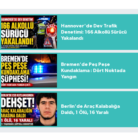
Hannover'de Dev Trafik
Denetimi: 166 Alkollü Sürücü
Yakalandı
Bremen'de Peş Peşe
Kundaklama : Dört Noktada
Yangın
Berlin'de Araç Kalabalığa
Daldı, 1 Ölü, 16 Yaralı