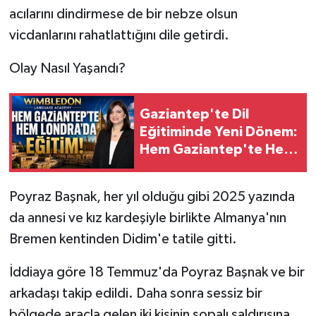
acılarını dindirmese de bir nebze olsun
vicdanlarını rahatlattığını dile getirdi.
Olay Nasıl Yaşandı?
Gaziantep'te Dil
Eğitiminde Yeni Dönem:
Hem Gaziantep'te Hem
Londra'da Eğitim
İmkânı
Poyraz Başnak, her yıl olduğu gibi 2025 yazında
da annesi ve kız kardeşiyle birlikte Almanya'nın
Bremen kentinden Didim'e tatile gitti.
İddiaya göre 18 Temmuz'da Poyraz Başnak ve bir
arkadaşı takip edildi. Daha sonra sessiz bir
bölgede araçla gelen iki kişinin sopalı saldırısına