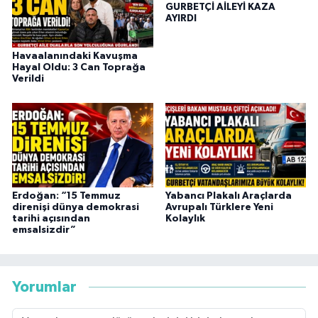
GURBETÇİ AİLEYİ KAZA
AYIRDI
Havaalanındaki Kavuşma
Hayal Oldu: 3 Can Toprağa
Verildi
Erdoğan: “15 Temmuz
Yabancı Plakalı Araçlarda
direnişi dünya demokrasi
Avrupalı Türklere Yeni
tarihi açısından
Kolaylık
emsalsizdir”
Yorumlar