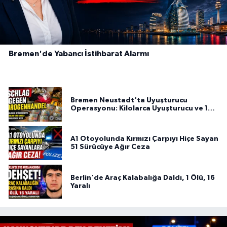
Bremen'de Yabancı İstihbarat Alarmı
Bremen Neustadt'ta Uyuşturucu
Operasyonu: Kilolarca Uyuşturucu ve 100
Bin Euro Ele Geçirildi
A1 Otoyolunda Kırmızı Çarpıyı Hiçe Sayan
51 Sürücüye Ağır Ceza
Berlin'de Araç Kalabalığa Daldı, 1 Ölü, 16
Yaralı