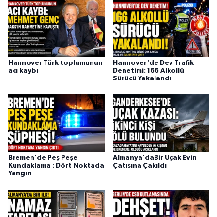
Hannover Türk toplumunun
Hannover'de Dev Trafik
acı kaybı
Denetimi: 166 Alkollü
Sürücü Yakalandı
Bremen'de Peş Peşe
Almanya'daBir Uçak Evin
Kundaklama : Dört Noktada
Çatısına Çakıldı
Yangın