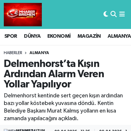
Hava Durumu
SPOR
DÜNYA
EKONOMİ
MAGAZİN
ALMANYA
Trafik Durumu
Süper Lig Puan Durumu ve Fikstür
HABERLER
ALMANYA
Delmenhorst’ta Kışın
Tüm Manşetler
Ardından Alarm Veren
Yollar Yapılıyor
Son Dakika Haberleri
Delmenhorst kentinde sert geçen kışın ardından
Haber Arşivi
bazı yollar köstebek yuvasına döndü. Kentin
Belediye Başkanı Murat Kalmış yolların en kısa
zamanda yapılacağını açıkladı.