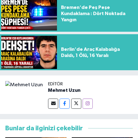
Bremen'de Peş Peşe
Kundaklama : Dört Noktada
Yangın
Berlin'de Araç Kalabalığa
Daldı, 1 Ölü, 16 Yaralı
EDITÖR
Mehmet Uzun
Bunlar da ilginizi çekebilir