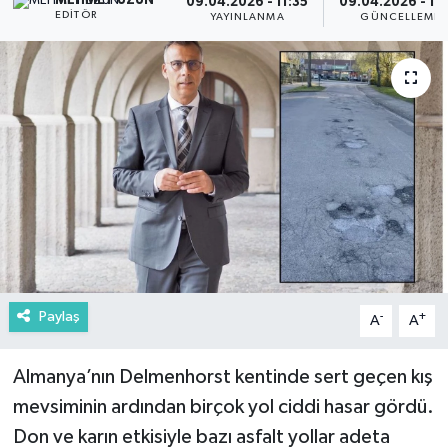
MEHMET UZUN
09.04.2026 - 11:35
09.04.2026 - 11
EDITÖR
YAYINLANMA
GÜNCELLEME
Paylaş
-
+
A
A
Almanya’nın Delmenhorst kentinde sert geçen kış
mevsiminin ardından birçok yol ciddi hasar gördü.
Don ve karın etkisiyle bazı asfalt yollar adeta