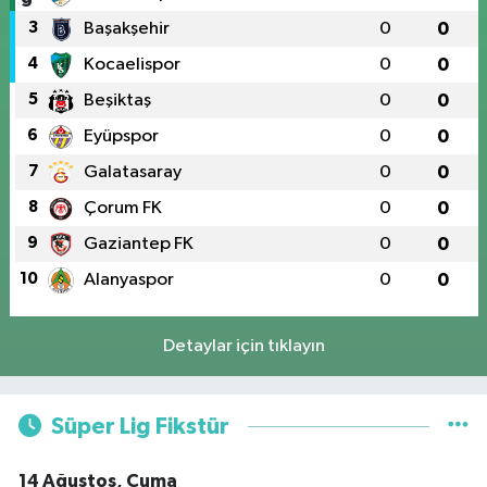
3
Başakşehir
0
0
4
Kocaelispor
0
0
5
Beşiktaş
0
0
6
Eyüpspor
0
0
7
Galatasaray
0
0
8
Çorum FK
0
0
9
Gaziantep FK
0
0
10
Alanyaspor
0
0
Detaylar için tıklayın
Süper Lig Fikstür
14 Ağustos, Cuma