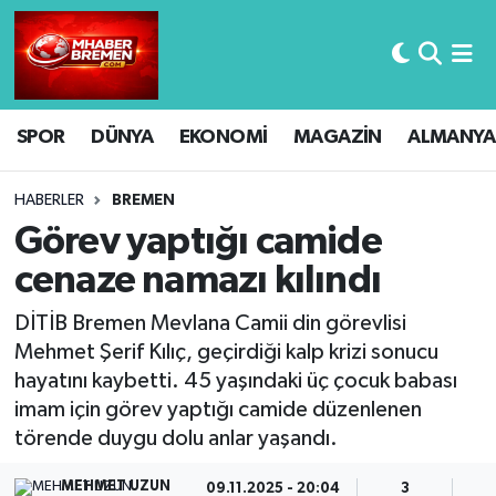
Hava Durumu
SPOR
DÜNYA
EKONOMİ
MAGAZİN
ALMANYA
Trafik Durumu
Süper Lig Puan Durumu ve Fikstür
HABERLER
BREMEN
Görev yaptığı camide
Tüm Manşetler
cenaze namazı kılındı
Son Dakika Haberleri
DİTİB Bremen Mevlana Camii din görevlisi
Mehmet Şerif Kılıç, geçirdiği kalp krizi sonucu
Haber Arşivi
hayatını kaybetti. 45 yaşındaki üç çocuk babası
imam için görev yaptığı camide düzenlenen
törende duygu dolu anlar yaşandı.
MEHMET UZUN
09.11.2025 - 20:04
3