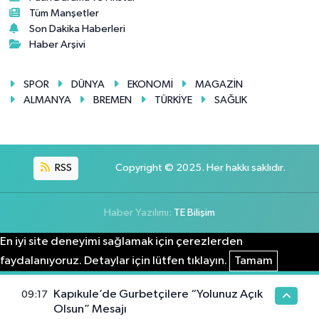
Tüm Manşetler
Son Dakika Haberleri
Haber Arşivi
SPOR
DÜNYA
EKONOMİ
MAGAZİN
ALMANYA
BREMEN
TÜRKİYE
SAĞLIK
RSS
Copyright © 2025. Her hakkı saklıdır.
Haber Yazılımı:
TE Bilişim
En iyi site deneyimi sağlamak için çerezlerden
faydalanıyoruz. Detaylar için lütfen tıklayın.
Tamam
Kapıkule’de Gurbetçilere “Yolunuz Açık
09:17
Olsun” Mesajı