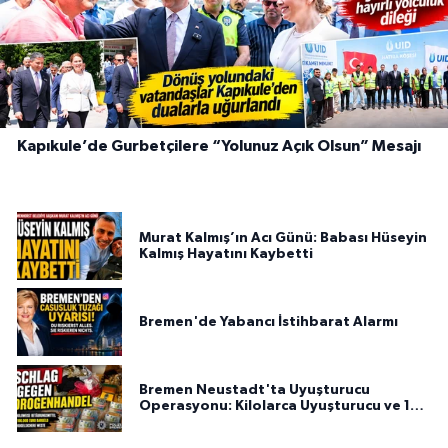
Kapıkule’de Gurbetçilere “Yolunuz Açık Olsun” Mesajı
Murat Kalmış’ın Acı Günü: Babası Hüseyin
Kalmış Hayatını Kaybetti
Bremen'de Yabancı İstihbarat Alarmı
Bremen Neustadt'ta Uyuşturucu
Operasyonu: Kilolarca Uyuşturucu ve 100
Bin Euro Ele Geçirildi