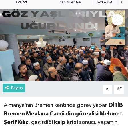
EDITÖR
YAYINLANMA
PAYLAŞIM
GÖS
Paylaş
-
+
A
A
Almanya’nın Bremen kentinde görev yapan
DİTİB
Bremen Mevlana Camii din görevlisi Mehmet
Şerif Kılıç
, geçirdiği
kalp krizi
sonucu yaşamını