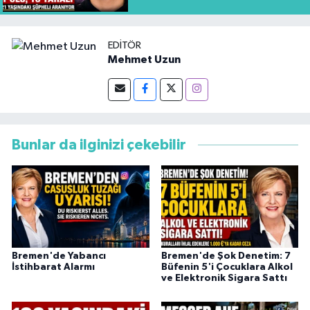
EDITÖR
Mehmet Uzun
Bunlar da ilginizi çekebilir
Bremen'de Yabancı
Bremen'de Şok Denetim: 7
İstihbarat Alarmı
Büfenin 5'i Çocuklara Alkol
ve Elektronik Sigara Sattı