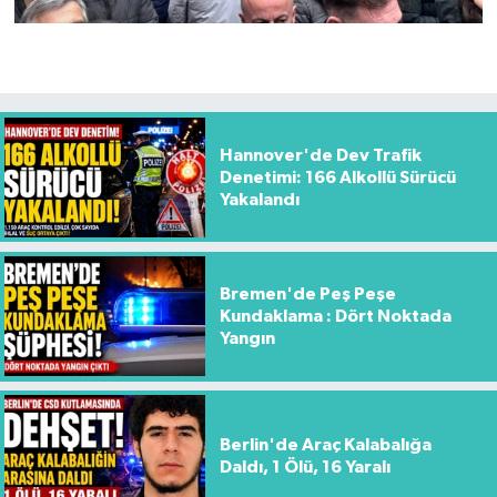
Hannover'de Dev Trafik
Denetimi: 166 Alkollü Sürücü
Yakalandı
Bremen'de Peş Peşe
Kundaklama : Dört Noktada
Yangın
Berlin'de Araç Kalabalığa
Daldı, 1 Ölü, 16 Yaralı