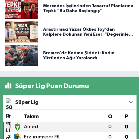
Mercedes İşçilerinden Tasarruf Planlarına
Tepki: “Bu Daha Başlangıç”
Araştırmacı Yazar Ökkeş Toy’dan
Kalplere Dokunan Yeni Eser: “Değerinle
Var”
Bremen’de Kadına Şiddet: Kadın
Yüzünden Ağır Yaralandı
Süper Lig Puan Durumu
Süper Lig
#
Takım
O
P
1
Amed
0
0
2
Erzurumspor FK
0
0