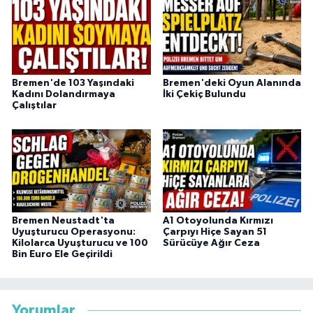
Bremen'de 103 Yaşındaki
Bremen'deki Oyun Alanında
Kadını Dolandırmaya
İki Çekiç Bulundu
Çalıştılar
Bremen Neustadt'ta
A1 Otoyolunda Kırmızı
Uyuşturucu Operasyonu:
Çarpıyı Hiçe Sayan 51
Kilolarca Uyuşturucu ve 100
Sürücüye Ağır Ceza
Bin Euro Ele Geçirildi
Yorumlar