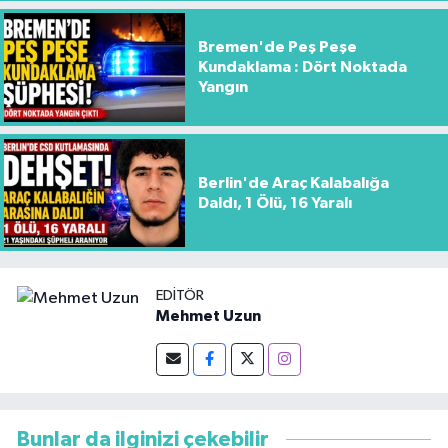
Bremen'de Peş Peşe
Kundaklama : Dört Noktada
Yangın
Berlin'de Araç Kalabalığa
Daldı, 1 Ölü, 16 Yaralı
EDITÖR
Mehmet Uzun
Bunlar da ilginizi çekebilir