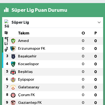
Süper Lig Puan Durumu
Süper Lig
#
Takım
O
P
1
Amed
0
0
2
Erzurumspor FK
0
0
3
Başakşehir
0
0
4
Kocaelispor
0
0
5
Beşiktaş
0
0
6
Eyüpspor
0
0
7
Galatasaray
0
0
8
Çorum FK
0
0
9
Gaziantep FK
0
0