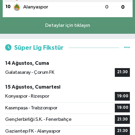
10
Alanyaspor
0
0
Detaylar için tıklayın
Süper Lig Fikstür
14 Ağustos, Cuma
Galatasaray - Çorum FK
21:30
15 Ağustos, Cumartesi
Konyaspor - Rizespor
19:00
Kasımpaşa - Trabzonspor
19:00
Gençlerbirliği S.K. - Fenerbahçe
21:30
Gaziantep FK - Alanyaspor
21:30