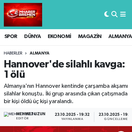
Hava Durumu
SPOR
DÜNYA
EKONOMİ
MAGAZİN
ALMANYA
Trafik Durumu
Süper Lig Puan Durumu ve Fikstür
HABERLER
ALMANYA
Hannover'de silahlı kavga:
Tüm Manşetler
1 ölü
Son Dakika Haberleri
Almanya'nın Hannover kentinde çarşamba akşamı
silahlar konuştu. İki grup arasında çıkan çatışmada
Haber Arşivi
bir kişi öldü üç kişi yaralandı.
MEHMET UZUN
23.10.2025 - 19:32
23.10.2025 - 19:4
EDITÖR
YAYINLANMA
GÜNCELLEME