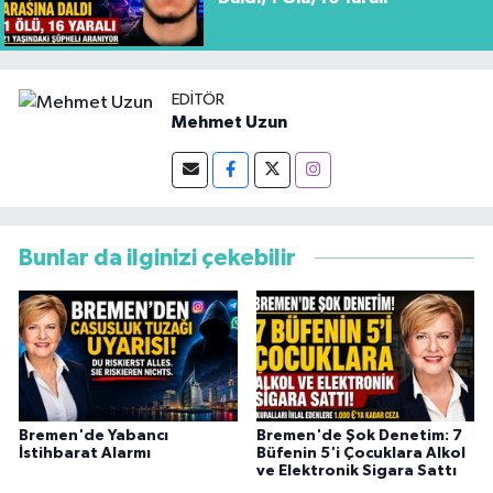
EDITÖR
Mehmet Uzun
Bunlar da ilginizi çekebilir
Bremen'de Yabancı
Bremen'de Şok Denetim: 7
İstihbarat Alarmı
Büfenin 5'i Çocuklara Alkol
ve Elektronik Sigara Sattı