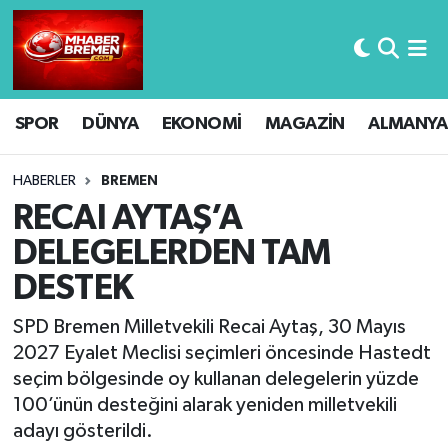
Hava Durumu
SPOR
DÜNYA
EKONOMİ
MAGAZİN
ALMANYA
Trafik Durumu
Süper Lig Puan Durumu ve Fikstür
HABERLER
BREMEN
RECAl AYTAŞ’A
Tüm Manşetler
DELEGELERDEN TAM
DESTEK
Son Dakika Haberleri
SPD Bremen Milletvekili Recai Aytaş, 30 Mayıs
Haber Arşivi
2027 Eyalet Meclisi seçimleri öncesinde Hastedt
seçim bölgesinde oy kullanan delegelerin yüzde
100’ünün desteğini alarak yeniden milletvekili
adayı gösterildi.