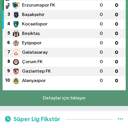
2
Erzurumspor FK
0
0
3
Başakşehir
0
0
4
Kocaelispor
0
0
5
Beşiktaş
0
0
6
Eyüpspor
0
0
7
Galatasaray
0
0
8
Çorum FK
0
0
9
Gaziantep FK
0
0
10
Alanyaspor
0
0
Detaylar için tıklayın
Süper Lig Fikstür