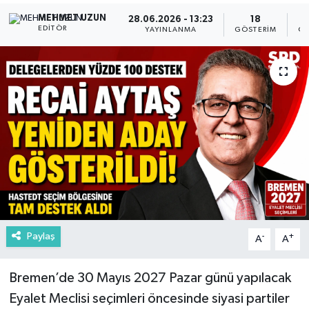
MEHMET UZUN
28.06.2026 - 13:23
18
EDITÖR
YAYINLANMA
GÖSTERIM
OK
Paylaş
-
+
A
A
Bremen’de 30 Mayıs 2027 Pazar günü yapılacak
Eyalet Meclisi seçimleri öncesinde siyasi partiler