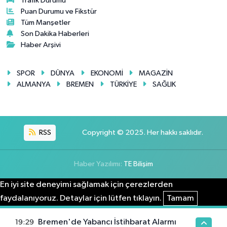
Trafik Durumu
Puan Durumu ve Fikstür
Tüm Manşetler
Son Dakika Haberleri
Haber Arşivi
SPOR
DÜNYA
EKONOMİ
MAGAZİN
ALMANYA
BREMEN
TÜRKİYE
SAĞLIK
RSS
Copyright © 2025. Her hakkı saklıdır.
Haber Yazılımı:
TE Bilişim
En iyi site deneyimi sağlamak için çerezlerden
faydalanıyoruz. Detaylar için lütfen tıklayın.
Tamam
Bremen'de Yabancı İstihbarat Alarmı
19:29