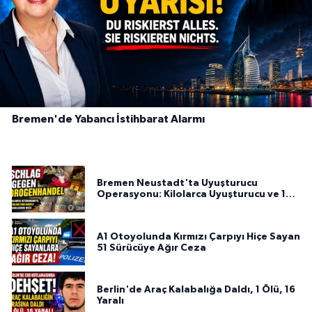
Bremen'de Yabancı İstihbarat Alarmı
Bremen Neustadt'ta Uyuşturucu
Operasyonu: Kilolarca Uyuşturucu ve 100
Bin Euro Ele Geçirildi
A1 Otoyolunda Kırmızı Çarpıyı Hiçe Sayan
51 Sürücüye Ağır Ceza
Berlin'de Araç Kalabalığa Daldı, 1 Ölü, 16
Yaralı