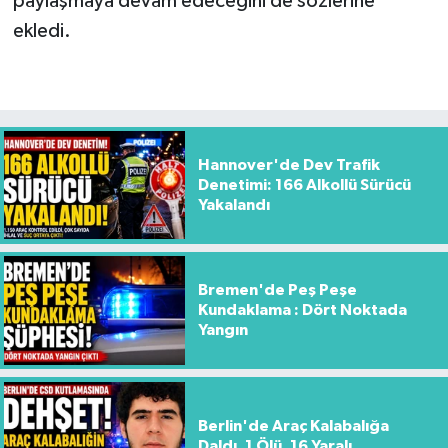
paylaşmaya devam edeceğini de sözlerine
ekledi.
Hannover'de Dev Trafik
Denetimi: 166 Alkollü Sürücü
Yakalandı
Bremen'de Peş Peşe
Kundaklama : Dört Noktada
Yangın
Berlin'de Araç Kalabalığa
Daldı, 1 Ölü, 16 Yaralı