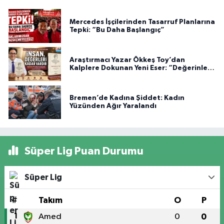
Mercedes İşçilerinden Tasarruf Planlarına
Tepki: “Bu Daha Başlangıç”
Araştırmacı Yazar Ökkeş Toy’dan
Kalplere Dokunan Yeni Eser: “Değerinle
Var”
Bremen’de Kadına Şiddet: Kadın
Yüzünden Ağır Yaralandı
Süper Lig Puan Durumu
Süper Lig
#
Takım
O
P
1
Amed
0
0