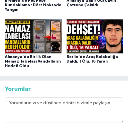
Bremen'de Peş Peşe
Almanya'daBir Uçak Evin
Kundaklama : Dört Noktada
Çatısına Çakıldı
Yangın
Almanya'da Bir İlk Olan
Berlin'de Araç Kalabalığa
Namaz Tabelası Vandalların
Daldı, 1 Ölü, 16 Yaralı
Hedefi Oldu
Yorumlar