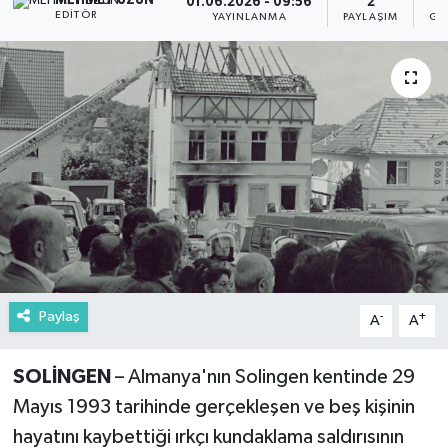
MEHMET UZUN
01.06.2026 - 09:56
2
EDITÖR
YAYINLANMA
PAYLAŞIM
GÖ
Paylaş
-
+
A
A
SOLİNGEN
– Almanya'nın Solingen kentinde 29
Mayıs 1993 tarihinde gerçekleşen ve beş kişinin
hayatını kaybettiği ırkçı kundaklama saldırısının