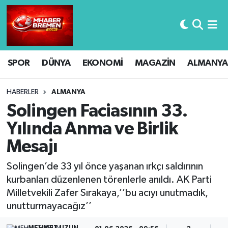
Hava Durumu
SPOR
DÜNYA
EKONOMİ
MAGAZİN
ALMANYA
Trafik Durumu
Süper Lig Puan Durumu ve Fikstür
HABERLER
ALMANYA
Solingen Faciasının 33.
Tüm Manşetler
Yılında Anma ve Birlik
Mesajı
Son Dakika Haberleri
Solingen’de 33 yıl önce yaşanan ırkçı saldırının
Haber Arşivi
kurbanları düzenlenen törenlerle anıldı. AK Parti
Milletvekili Zafer Sırakaya,’’bu acıyı unutmadık,
unutturmayacağız’’