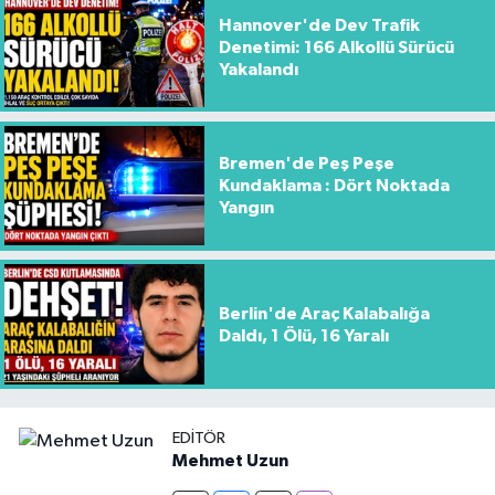
Hannover'de Dev Trafik
Denetimi: 166 Alkollü Sürücü
Yakalandı
Bremen'de Peş Peşe
Kundaklama : Dört Noktada
Yangın
Berlin'de Araç Kalabalığa
Daldı, 1 Ölü, 16 Yaralı
EDITÖR
Mehmet Uzun