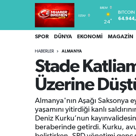
DOLAR
47,7436
°
24
Hava Durumu
EURO
55,2510
SPOR
DÜNYA
EKONOMİ
MAGAZİN
STERLİN
Trafik Durumu
64,4811
GRAM A
HABERLER
ALMANYA
Süper Lig Puan Durumu ve Fikstür
6660.5
Stade Katlia
BİST100
Tüm Manşetler
13.779
BITCOIN
Üzerine Düşt
64.944
Son Dakika Haberleri
Almanya'nın Aşağı Saksonya eya
Haber Arşivi
yaşamını yitirdiği kanlı saldır
Deniz Kurku’nun kayınvalidesini
beraberinde getirdi. Kurku, avuk
belirtirken, SPD yönetimi genç 