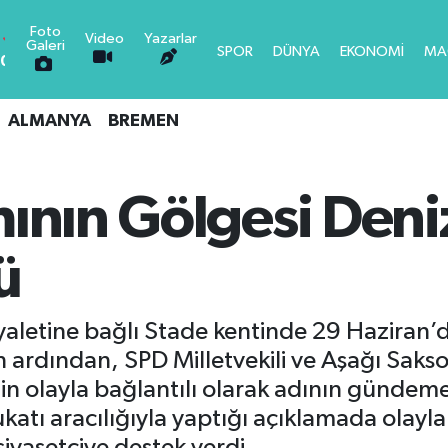
Foto
Video
Yazarlar
Galeri
SPOR
DÜNYA
EKONOMİ
MA
0.18
0.32
ALMANYA
BREMEN
0.38
LTIN
5
0.03
mının Gölgesi Den
-14
ü
,08
-0.18
letine bağlı Stade kentinde 29 Haziran’d
ının ardından, SPD Milletvekili ve Aşağı Sa
n olayla bağlantılı olarak adının gündeme 
atı aracılığıyla yaptığı açıklamada olayla 
siyasetçiye destek verdi.