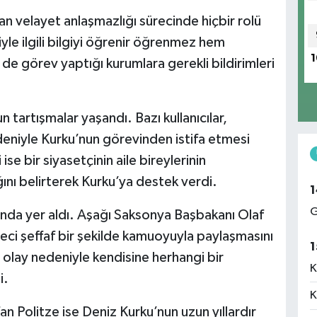
an velayet anlaşmazlığı sürecinde hiçbir rolü
yle ilgili bilgiyi öğrenir öğrenmez hem
1
 görev yaptığı kurumlara gerekli bildirimleri
artışmalar yaşandı. Bazı kullanıcılar,
niyle Kurku’nun görevinden istifa etmesi
ise bir siyasetçinin aile bireylerinin
nı belirterek Kurku’ya destek verdi.
1
G
nda yer aldı. Aşağı Saksonya Başbakanı Olaf
eci şeffaf bir şekilde kamuoyuyla paylaşmasını
1
 olay nedeniyle kendisine herhangi bir
K
i.
K
 Politze ise Deniz Kurku’nun uzun yıllardır