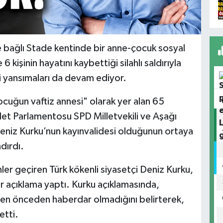
 bağlı Stade kentinde bir anne-çocuk sosyal
kişinin hayatını kaybettiği silahlı saldırıyla
si yansımaları da devam ediyor.
ğun vaftiz annesi" olarak yer alan 65
let Parlamentosu SPD Milletvekili ve Aşağı
niz Kurku’nun kayınvalidesi olduğunun ortaya
dırdı.
er geçiren Türk kökenli siyasetçi Deniz Kurku,
ir açıklama yaptı. Kurku açıklamasında,
nden önceden haberdar olmadığını belirterek,
etti.