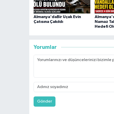
Almanya'daBir Uçak Evin
Almanya'da
Çatısına Çakıldı
Namaz Tab
Hedefi Ol
Yorumlar
Gönder