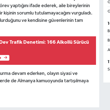
G
örev yaptığını ifade ederek, aile bireylerinin
G
bir kişinin sorumlu tutulamayacağını vurguladı.
durduğunu ve kendisine güvenlerinin tam
1
B
B
ev Trafik Denetimi: 166 Alkollü Sürücü
A
e
1
S
uşturma devam ederken, olayın siyasi ve
nlerde de Almanya kamuoyunda tartışılmaya