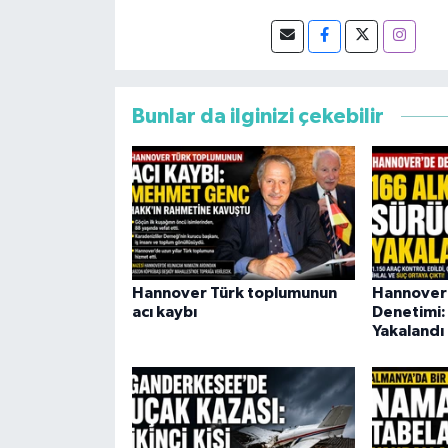
Bunlar da ilginizi çekebilir
Hannover Türk toplumunun
Hannover'
acı kaybı
Denetimi: 
Yakalandı