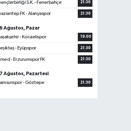
ençlerbirliği S.K. - Fenerbahçe
21:30
aziantep FK - Alanyaspor
21:30
6 Ağustos, Pazar
aşakşehir - Kocaelispor
19:00
eşiktaş - Eyüpspor
21:30
med - Erzurumspor FK
21:30
7 Ağustos, Pazartesi
amsunspor - Göztepe
21:30