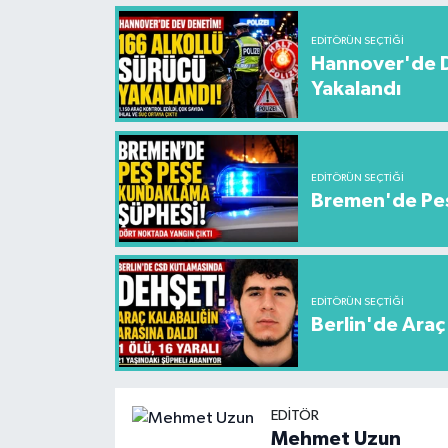
EDITÖRÜN SEÇTIĞI
Hannover'de De
Yakalandı
EDITÖRÜN SEÇTIĞI
Bremen'de Peş
EDITÖRÜN SEÇTIĞI
Berlin'de Araç 
EDITÖR
Mehmet Uzun