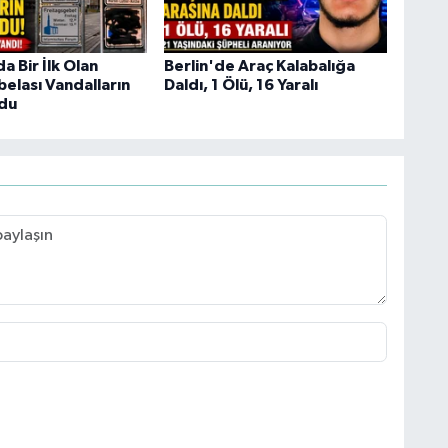
 Bir İlk Olan
Berlin'de Araç Kalabalığa
elası Vandalların
Daldı, 1 Ölü, 16 Yaralı
du