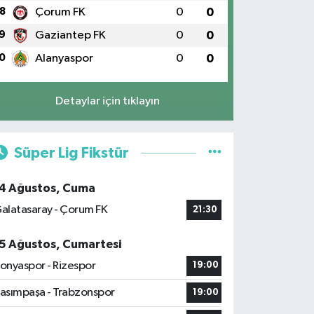
8
Çorum FK
0
0
9
Gaziantep FK
0
0
0
Alanyaspor
0
0
Detaylar için tıklayın
Süper Lig Fikstür
4 Ağustos, Cuma
alatasaray - Çorum FK
21:30
5 Ağustos, Cumartesi
onyaspor - Rizespor
19:00
asımpaşa - Trabzonspor
19:00