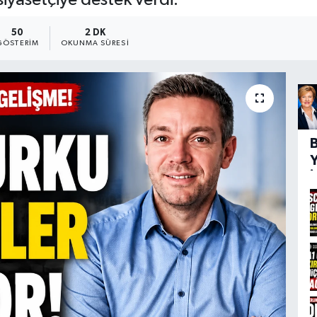
50
2 DK
GÖSTERIM
OKUNMA SÜRESI
İ