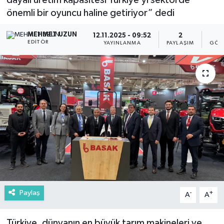
dayalı üretim kapasitesi Türkiye’yi sektörde
önemli bir oyuncu haline getiriyor” dedi
MEHMET UZUN
12.11.2025 - 09:52
2
EDITÖR
YAYINLANMA
PAYLAŞIM
GÖS
Paylaş
-
+
A
A
Türkiye, dünyanın en büyük tarım makineleri ve