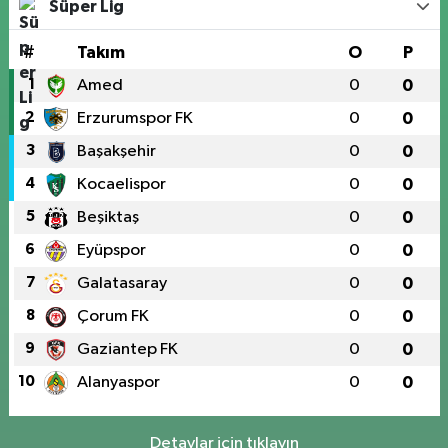
Süper Lig
#
Takım
O
P
1
Amed
0
0
2
Erzurumspor FK
0
0
3
Başakşehir
0
0
4
Kocaelispor
0
0
5
Beşiktaş
0
0
6
Eyüpspor
0
0
7
Galatasaray
0
0
8
Çorum FK
0
0
9
Gaziantep FK
0
0
10
Alanyaspor
0
0
Detaylar için tıklayın