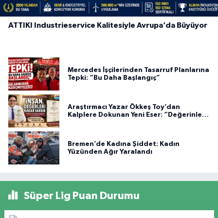
ATTIKI Industrieservice Kalitesiyle Avrupa’da Büyüyor
Mercedes İşçilerinden Tasarruf Planlarına
Tepki: “Bu Daha Başlangıç”
Araştırmacı Yazar Ökkeş Toy’dan
Kalplere Dokunan Yeni Eser: “Değerinle
Var”
Bremen’de Kadına Şiddet: Kadın
Yüzünden Ağır Yaralandı
Süper Lig Puan Durumu