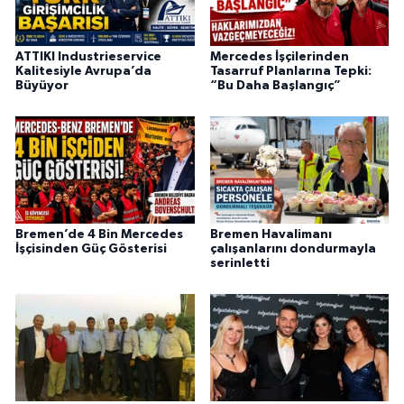
ATTIKI Industrieservice
Mercedes İşçilerinden
Kalitesiyle Avrupa’da
Tasarruf Planlarına Tepki:
Büyüyor
“Bu Daha Başlangıç”
Bremen’de 4 Bin Mercedes
Bremen Havalimanı
İşçisinden Güç Gösterisi
çalışanlarını dondurmayla
serinletti