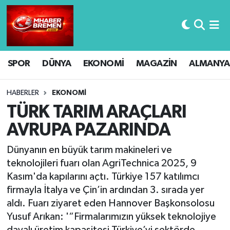
Hava Durumu
SPOR
DÜNYA
EKONOMİ
MAGAZİN
ALMANYA
Trafik Durumu
Süper Lig Puan Durumu ve Fikstür
HABERLER
EKONOMİ
TÜRK TARIM ARAÇLARI
Tüm Manşetler
AVRUPA PAZARINDA
Son Dakika Haberleri
Dünyanın en büyük tarım makineleri ve
teknolojileri fuarı olan AgriTechnica 2025, 9
Haber Arşivi
Kasım'da kapılarını açtı. Türkiye 157 katılımcı
firmayla İtalya ve Çin’in ardından 3. sırada yer
aldı. Fuarı ziyaret eden Hannover Başkonsolosu
Yusuf Arıkan: '“Firmalarımızın yüksek teknolojiye