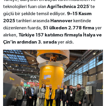
teknolojileri fuarı olan
AgriTechnica 2025
’te
güçlü bir şekilde temsil ediliyor.
9–15 Kasım
2025
tarihleri arasında
Hannover
kentinde
düzenlenen fuarda,
51 ülkeden 2.778 firma
yer
alırken,
Türkiye 157 katılımcı firmayla
İtalya ve
Çin’in ardından 3. sırada
yer aldı.