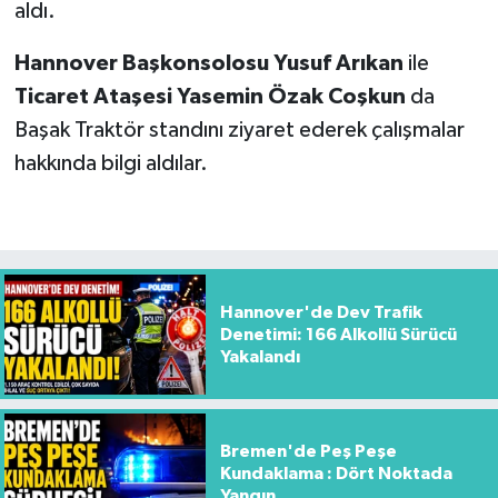
aldı.
Hannover Başkonsolosu Yusuf Arıkan
ile
Ticaret Ataşesi Yasemin Özak Coşkun
da
Başak Traktör standını ziyaret ederek çalışmalar
hakkında bilgi aldılar.
Hannover'de Dev Trafik
Denetimi: 166 Alkollü Sürücü
Yakalandı
Bremen'de Peş Peşe
Kundaklama : Dört Noktada
Yangın