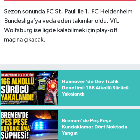
Başkonsolosluğu’na
Sezon sonunda FC St. Pauli ile 1. FC Heidenheim
Nezaket Ziyareti
Bundesliga’ya veda eden takımlar oldu. VfL
Wolfsburg ise ligde kalabilmek için play-off
maçına çıkacak.
Hannover'de Dev Trafik
Denetimi: 166 Alkollü Sürücü
Yakalandı
Bremen'de Peş Peşe
Kundaklama : Dört Noktada
Yangın