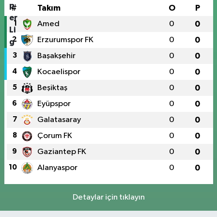
#
Takım
O
P
1
Amed
0
0
2
Erzurumspor FK
0
0
3
Başakşehir
0
0
4
Kocaelispor
0
0
5
Beşiktaş
0
0
6
Eyüpspor
0
0
7
Galatasaray
0
0
8
Çorum FK
0
0
9
Gaziantep FK
0
0
10
Alanyaspor
0
0
Detaylar için tıklayın