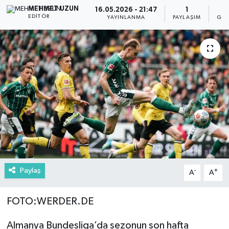
MEHMET UZUN
16.05.2026 - 21:47
1
EDITÖR
YAYINLANMA
PAYLAŞIM
GÖS
Paylaş
-
+
A
A
FOTO:WERDER.DE
Almanya Bundesliga’da sezonun son hafta