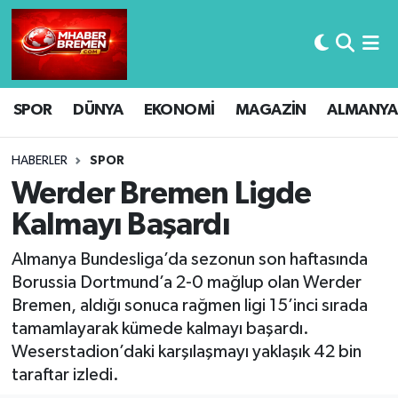
Hava Durumu
SPOR
DÜNYA
EKONOMİ
MAGAZİN
ALMANYA
Trafik Durumu
Süper Lig Puan Durumu ve Fikstür
HABERLER
SPOR
Werder Bremen Ligde
Tüm Manşetler
Kalmayı Başardı
Son Dakika Haberleri
Almanya Bundesliga’da sezonun son haftasında
Borussia Dortmund’a 2-0 mağlup olan Werder
Haber Arşivi
Bremen, aldığı sonuca rağmen ligi 15’inci sırada
tamamlayarak kümede kalmayı başardı.
Weserstadion’daki karşılaşmayı yaklaşık 42 bin
taraftar izledi.