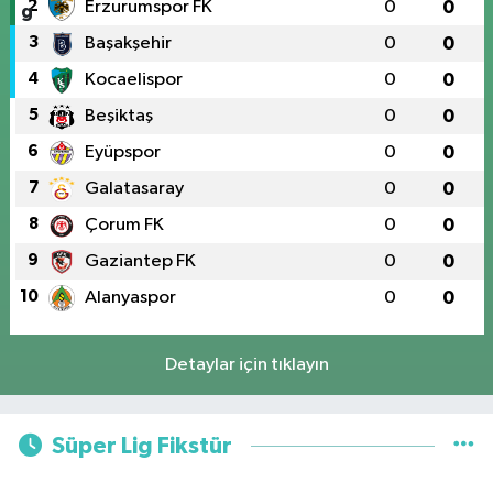
2
Erzurumspor FK
0
0
3
Başakşehir
0
0
4
Kocaelispor
0
0
5
Beşiktaş
0
0
6
Eyüpspor
0
0
7
Galatasaray
0
0
8
Çorum FK
0
0
9
Gaziantep FK
0
0
10
Alanyaspor
0
0
Detaylar için tıklayın
Süper Lig Fikstür