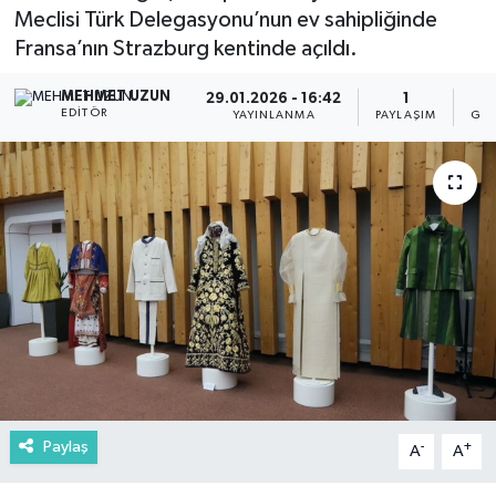
Meclisi Türk Delegasyonu’nun ev sahipliğinde
Fransa’nın Strazburg kentinde açıldı.
MEHMET UZUN
29.01.2026 - 16:42
1
EDITÖR
YAYINLANMA
PAYLAŞIM
GÖS
Paylaş
-
+
A
A