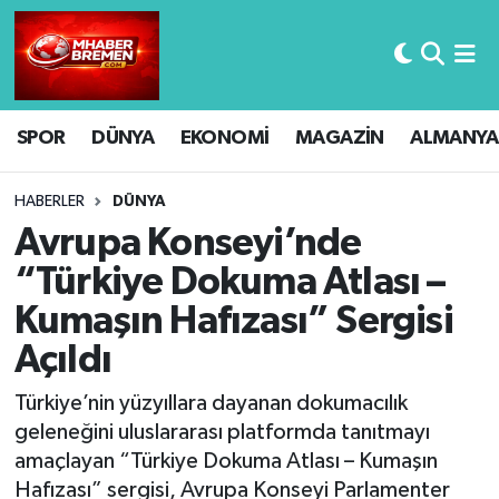
Hava Durumu
SPOR
DÜNYA
EKONOMİ
MAGAZİN
ALMANYA
Trafik Durumu
Süper Lig Puan Durumu ve Fikstür
HABERLER
DÜNYA
Avrupa Konseyi’nde
Tüm Manşetler
“Türkiye Dokuma Atlası –
Kumaşın Hafızası” Sergisi
Son Dakika Haberleri
Açıldı
Haber Arşivi
Türkiye’nin yüzyıllara dayanan dokumacılık
geleneğini uluslararası platformda tanıtmayı
amaçlayan “Türkiye Dokuma Atlası – Kumaşın
Hafızası” sergisi, Avrupa Konseyi Parlamenter