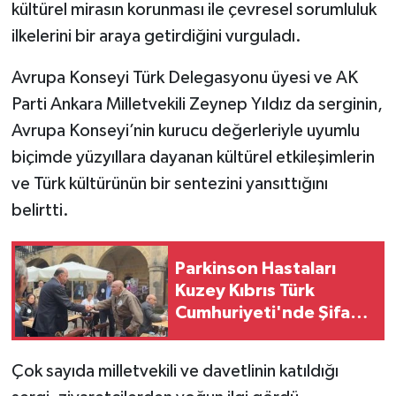
kültürel mirasın korunması ile çevresel sorumluluk
ilkelerini bir araya getirdiğini vurguladı.
Avrupa Konseyi Türk Delegasyonu üyesi ve AK
Parti Ankara Milletvekili Zeynep Yıldız da serginin,
Avrupa Konseyi’nin kurucu değerleriyle uyumlu
biçimde yüzyıllara dayanan kültürel etkileşimlerin
ve Türk kültürünün bir sentezini yansıttığını
belirtti.
Parkinson Hastaları
Kuzey Kıbrıs Türk
Cumhuriyeti'nde Şifa
Buluyor
Çok sayıda milletvekili ve davetlinin katıldığı