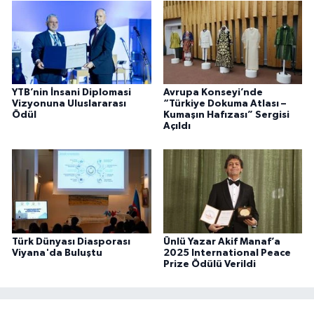
YTB’nin İnsani Diplomasi
Avrupa Konseyi’nde
Vizyonuna Uluslararası
“Türkiye Dokuma Atlası –
Ödül
Kumaşın Hafızası” Sergisi
Açıldı
Türk Dünyası Diasporası
Ünlü Yazar Akif Manaf’a
Viyana'da Buluştu
2025 International Peace
Prize Ödülü Verildi