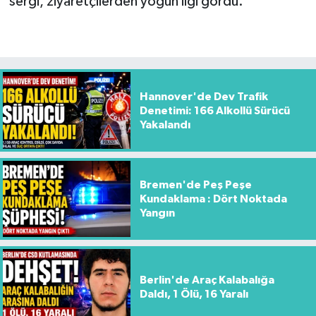
sergi, ziyaretçilerden yoğun ilgi gördü.
Hannover'de Dev Trafik
Denetimi: 166 Alkollü Sürücü
Yakalandı
Bremen'de Peş Peşe
Kundaklama : Dört Noktada
Yangın
Berlin'de Araç Kalabalığa
Daldı, 1 Ölü, 16 Yaralı