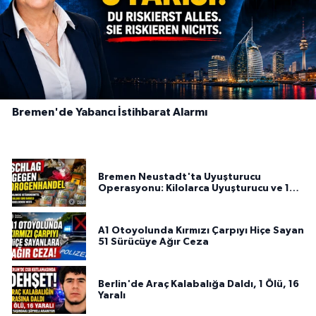
Bremen'de Yabancı İstihbarat Alarmı
Bremen Neustadt'ta Uyuşturucu
Operasyonu: Kilolarca Uyuşturucu ve 100
Bin Euro Ele Geçirildi
A1 Otoyolunda Kırmızı Çarpıyı Hiçe Sayan
51 Sürücüye Ağır Ceza
Berlin'de Araç Kalabalığa Daldı, 1 Ölü, 16
Yaralı