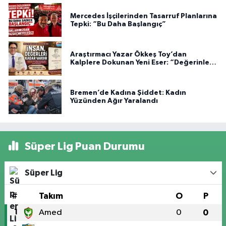
Mercedes İşçilerinden Tasarruf Planlarına
Tepki: “Bu Daha Başlangıç”
Araştırmacı Yazar Ökkeş Toy’dan
Kalplere Dokunan Yeni Eser: “Değerinle
Var”
Bremen’de Kadına Şiddet: Kadın
Yüzünden Ağır Yaralandı
Süper Lig Puan Durumu
Süper Lig
#
Takım
O
P
1
Amed
0
0