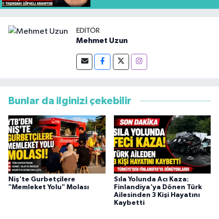
EDITÖR
Mehmet Uzun
Bunlar da ilginizi çekebilir
Niş'te Gurbetçilere
Sıla Yolunda Acı Kaza:
"Memleket Yolu" Molası
Finlandiya'ya Dönen Türk
Ailesinden 3 Kişi Hayatını
Kaybetti