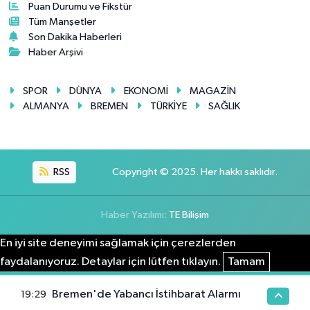
Puan Durumu ve Fikstür
Tüm Manşetler
Son Dakika Haberleri
Haber Arşivi
SPOR
DÜNYA
EKONOMİ
MAGAZİN
ALMANYA
BREMEN
TÜRKİYE
SAĞLIK
RSS
Copyright © 2025. Her hakkı saklıdır.
Haber Yazılımı:
TE Bilişim
En iyi site deneyimi sağlamak için çerezlerden
faydalanıyoruz. Detaylar için lütfen tıklayın.
Tamam
Bremen'de Yabancı İstihbarat Alarmı
19:29