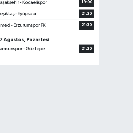
aşakşehir - Kocaelispor
19:00
eşiktaş - Eyüpspor
21:30
med - Erzurumspor FK
21:30
7 Ağustos, Pazartesi
amsunspor - Göztepe
21:30