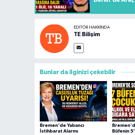
Berlin'de Araç 
EDITÖR HAKKINDA
TE Bilişim
Bunlar da ilginizi çekebilir
Bremen'de Yabancı
Bremen'd
İstihbarat Alarmı
Büfenin 5'