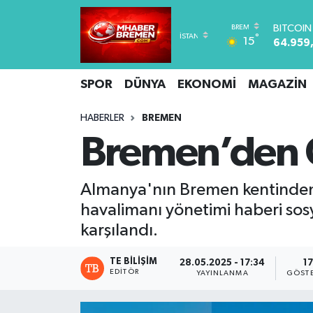
BITCOI
64.959
°
15
DOLAR
Hava Durumu
47,743
EURO
SPOR
DÜNYA
EKONOMİ
MAGAZİN
Trafik Durumu
55,251
STERLİN
HABERLER
BREMEN
Süper Lig Puan Durumu ve Fikstür
64,481
Bremen’den Gi
GRAM A
6660.5
Tüm Manşetler
BİST100
13.779
Almanya'nın Bremen kentinden Y
Son Dakika Haberleri
havalimanı yönetimi haberi sos
karşılandı.
Haber Arşivi
TE BILIŞIM
28.05.2025 - 17:34
17
EDITÖR
YAYINLANMA
GÖST