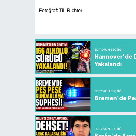
Fotoğraf: Till Richter
EDITÖRÜN SEÇTIĞI
Hannover'de De
Yakalandı
EDITÖRÜN SEÇTIĞI
Bremen'de Peş
EDITÖRÜN SEÇTIĞI