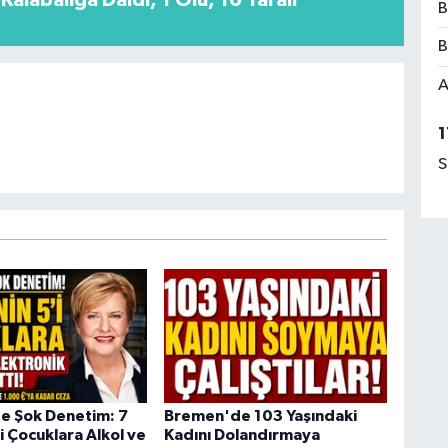
Kalabalığa Daldı, 1 Ölü, 16 Yaralı
B
B
A
1
S
e Şok Denetim: 7
Bremen'de 103 Yaşındaki
i Çocuklara Alkol ve
Kadını Dolandırmaya