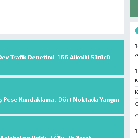
1
G
v Trafik Denetimi: 166 Alkollü Sürücü
1
K
K
 Peşe Kundaklama : Dört Noktada Yangın
G
G
1