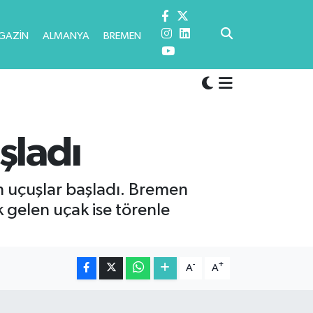
GAZİN
ALMANYA
BREMEN
şladı
n uçuşlar başladı. Bremen
 gelen uçak ise törenle
-
+
A
A