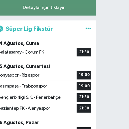
Detaylar için tıklayın
Süper Lig Fikstür
4 Ağustos, Cuma
alatasaray - Çorum FK
21:30
5 Ağustos, Cumartesi
onyaspor - Rizespor
19:00
asımpaşa - Trabzonspor
19:00
ençlerbirliği S.K. - Fenerbahçe
21:30
aziantep FK - Alanyaspor
21:30
6 Ağustos, Pazar