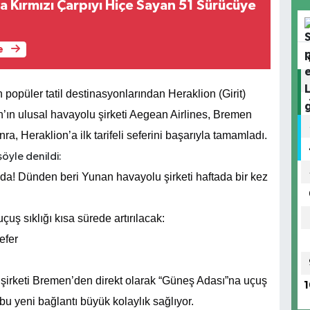
 Kırmızı Çarpıyı Hiçe Sayan 51 Sürücüye
e
opüler tatil destinasyonlarından Heraklion (Girit)
’ın ulusal havayolu şirketi Aegean Airlines, Bremen
ra, Heraklion’a ilk tarifeli seferini başarıyla tamamladı.
öyle denildi:
da! Dünden beri Yunan havayolu şirketi haftada bir kez
uş sıklığı kısa sürede artırılacak:
efer
olu şirketi Bremen’den direkt olarak “Güneş Adası”na uçuş
1
bu yeni bağlantı büyük kolaylık sağlıyor.