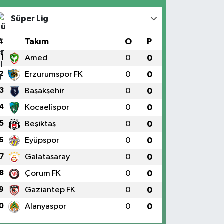
Süper Lig
#
Takım
O
P
1
Amed
0
0
2
Erzurumspor FK
0
0
3
Başakşehir
0
0
4
Kocaelispor
0
0
5
Beşiktaş
0
0
6
Eyüpspor
0
0
7
Galatasaray
0
0
8
Çorum FK
0
0
9
Gaziantep FK
0
0
0
Alanyaspor
0
0