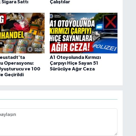
 Sigara Sattı
Çalıştılar
eustadt'ta
A1 Otoyolunda Kırmızı
cu Operasyonu:
Çarpıyı Hiçe Sayan 51
 Uyuşturucu ve 100
Sürücüye Ağır Ceza
le Geçirildi