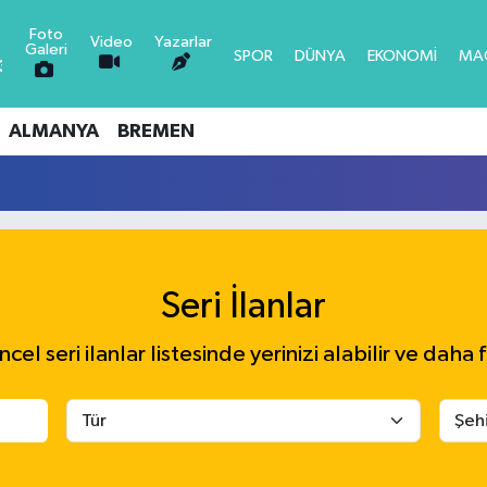
Foto
Video
Yazarlar
N
Galeri
SPOR
DÜNYA
EKONOMİ
MA
,30
-0.1
6
0.18
ALMANYA
BREMEN
0
0.32
1
0.38
LTIN
5
0
-14
Seri İlanlar
el seri ilanlar listesinde yerinizi alabilir ve daha f