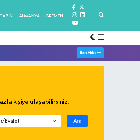
GAZİN
ALMANYA
BREMEN
İlan Ekle
azla kişiye ulaşabilirsiniz.
Ara