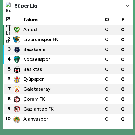
Süper Lig
#
Takım
O
P
1
Amed
0
0
2
Erzurumspor FK
0
0
3
Başakşehir
0
0
4
Kocaelispor
0
0
5
Beşiktaş
0
0
6
Eyüpspor
0
0
7
Galatasaray
0
0
8
Çorum FK
0
0
9
Gaziantep FK
0
0
10
Alanyaspor
0
0