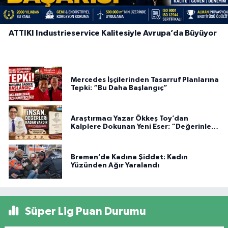
ATTIKI Industrieservice Kalitesiyle Avrupa’da Büyüyor
Mercedes İşçilerinden Tasarruf Planlarına
Tepki: “Bu Daha Başlangıç”
Araştırmacı Yazar Ökkeş Toy’dan
Kalplere Dokunan Yeni Eser: “Değerinle
Var”
Bremen’de Kadına Şiddet: Kadın
Yüzünden Ağır Yaralandı
Süper Lig Puan Durumu