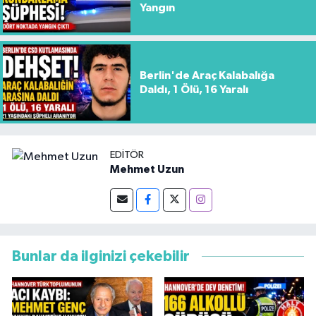
Yangın
Berlin'de Araç Kalabalığa
Daldı, 1 Ölü, 16 Yaralı
EDITÖR
Mehmet Uzun
Bunlar da ilginizi çekebilir