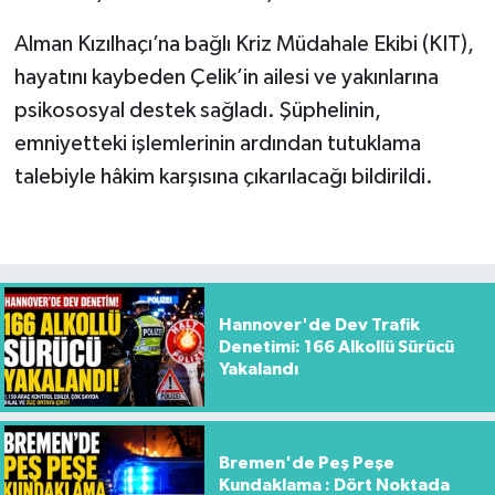
Alman Kızılhaçı’na bağlı Kriz Müdahale Ekibi (KIT),
hayatını kaybeden Çelik’in ailesi ve yakınlarına
psikososyal destek sağladı. Şüphelinin,
emniyetteki işlemlerinin ardından tutuklama
talebiyle hâkim karşısına çıkarılacağı bildirildi.
Hannover'de Dev Trafik
Denetimi: 166 Alkollü Sürücü
Yakalandı
Bremen'de Peş Peşe
Kundaklama : Dört Noktada