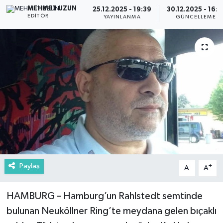
MEHMET UZUN
25.12.2025 - 19:39
30.12.2025 - 16:2
EDITÖR
YAYINLANMA
GÜNCELLEME
Paylaş
-
+
A
A
HAMBURG – Hamburg’un Rahlstedt semtinde
bulunan Neuköllner Ring’te meydana gelen bıçaklı