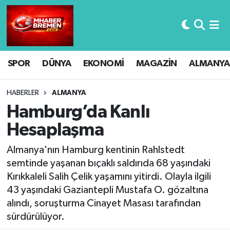
Hava Durumu
SPOR
DÜNYA
EKONOMİ
MAGAZİN
ALMANYA
Trafik Durumu
Süper Lig Puan Durumu ve Fikstür
HABERLER
ALMANYA
Hamburg’da Kanlı
Tüm Manşetler
Hesaplaşma
Son Dakika Haberleri
Almanya'nın Hamburg kentinin Rahlstedt
semtinde yaşanan bıçaklı saldırıda 68 yaşındaki
Haber Arşivi
Kırıkkaleli Salih Çelik yaşamını yitirdi. Olayla ilgili
43 yaşındaki Gaziantepli Mustafa O. gözaltına
alındı, soruşturma Cinayet Masası tarafından
sürdürülüyor.