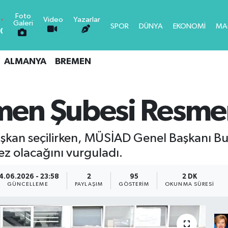
Foto
Video
Yazarlar
Galeri
SPOR
DÜNYA
EKONOMİ
MA
0.18
0.32
ALMANYA
BREMEN
0.38
LTIN
5
0.03
en Şubesi Resmen
-14
an seçilirken, MÜSİAD Genel Başkanı Bu
,08
-0.18
kez olacağını vurguladı.
4.06.2026 - 23:58
2
95
2 DK
GÜNCELLEME
PAYLAŞIM
GÖSTERIM
OKUNMA SÜRESI