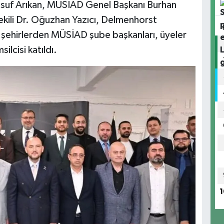
uf Arıkan, MÜSİAD Genel Başkanı Burhan
kili Dr. Oğuzhan Yazıcı, Delmenhorst
i şehirlerden MÜSİAD şube başkanları, üyeler
ilcisi katıldı.
1