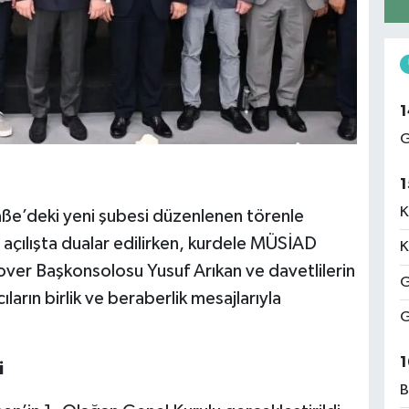
1
G
1
K
e’deki yeni şubesi düzenlenen törenle
 açılışta dualar edilirken, kurdele MÜSİAD
K
er Başkonsolosu Yusuf Arıkan ve davetlilerin
G
mcıların birlik ve beraberlik mesajlarıyla
G
1
i
B