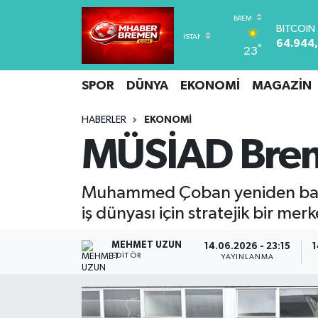
DOLAR
47,7436
°
23
Hava Durumu
EURO
55,2510
SPOR
DÜNYA
EKONOMİ
MAGAZİN
STERLİN
Trafik Durumu
64,4811
GRAM A
HABERLER
EKONOMİ
Süper Lig Puan Durumu ve Fikstür
6660.5
MÜSİAD Brem
BİST100
Tüm Manşetler
13.779
BITCOIN
Muhammed Çoban yeniden başk
64.944
Son Dakika Haberleri
iş dünyası için stratejik bir mer
Haber Arşivi
MEHMET UZUN
14.06.2026 - 23:15
1
EDITÖR
YAYINLANMA