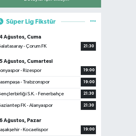
Süper Lig Fikstür
4 Ağustos, Cuma
alatasaray - Çorum FK
21:30
5 Ağustos, Cumartesi
onyaspor - Rizespor
19:00
asımpaşa - Trabzonspor
19:00
ençlerbirliği S.K. - Fenerbahçe
21:30
aziantep FK - Alanyaspor
21:30
6 Ağustos, Pazar
aşakşehir - Kocaelispor
19:00