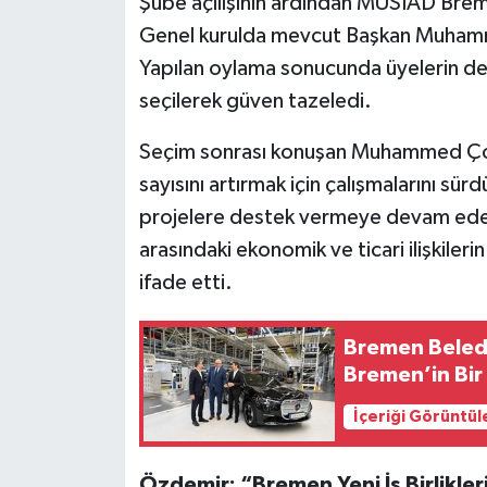
Şube açılışının ardından MÜSİAD Breme
Genel kurulda mevcut Başkan Muhamm
Yapılan oylama sonucunda üyelerin de
seçilerek güven tazeledi.
Seçim sonrası konuşan Muhammed Ço
sayısını artırmak için çalışmalarını sür
projelere destek vermeye devam edece
arasındaki ekonomik ve ticari ilişkiler
ifade etti.
Bremen Beled
Bremen’in Bir
İçeriği Görüntül
Özdemir: “Bremen Yeni İş Birlikle