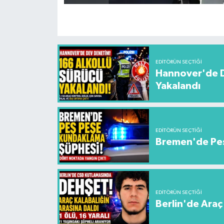
EDITÖRÜN SEÇTIĞI
Hannover'de De
Yakalandı
EDITÖRÜN SEÇTIĞI
Bremen'de Peş
EDITÖRÜN SEÇTIĞI
Berlin'de Araç 