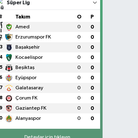
Süper Lig
#
Takım
O
P
1
Amed
0
0
2
Erzurumspor FK
0
0
3
Başakşehir
0
0
4
Kocaelispor
0
0
5
Beşiktaş
0
0
6
Eyüpspor
0
0
7
Galatasaray
0
0
8
Çorum FK
0
0
9
Gaziantep FK
0
0
0
Alanyaspor
0
0
Detaylar için tıklayın