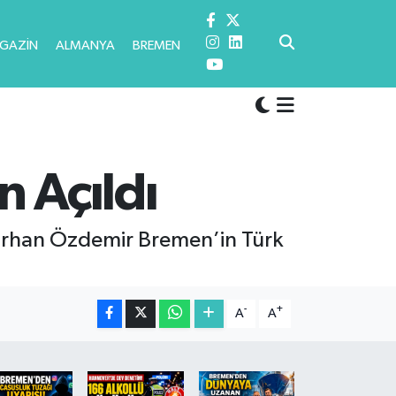
GAZİN
ALMANYA
BREMEN
 Açıldı
rhan Özdemir Bremen’in Türk
-
+
A
A