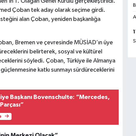
n’in 1. Olağan Genel Kurulu gerçekleştirildi.
B
ed Çoban tek aday olarak seçime girdi.
A
steğini alan Çoban, yeniden başkanlığa
1
S
ban, Bremen ve çevresinde MÜSİAD’ın üye
düreceklerini belirterek, sosyal ve kültürel
klerini söyledi. Çoban, Türkiye ile Almanya
in güçlenmesine katkı sunmayı sürdüreceklerini
iye Başkanı Bovenschulte: “Mercedes,
 Parçası”
e
rinin Merkezi Olacak”