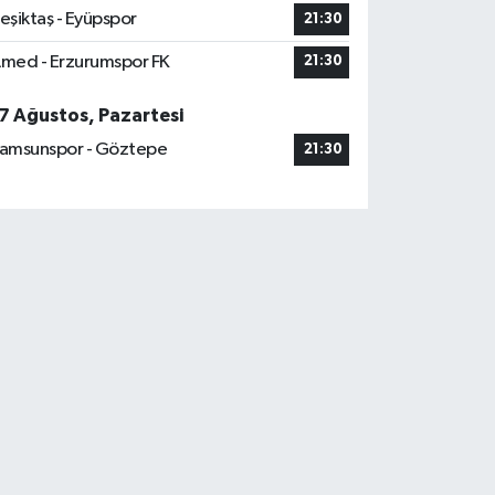
eşiktaş - Eyüpspor
21:30
med - Erzurumspor FK
21:30
7 Ağustos, Pazartesi
amsunspor - Göztepe
21:30