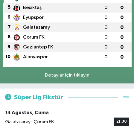
5
Beşiktaş
0
0
6
Eyüpspor
0
0
7
Galatasaray
0
0
8
Çorum FK
0
0
9
Gaziantep FK
0
0
10
Alanyaspor
0
0
Detaylar için tıklayın
Süper Lig Fikstür
14 Ağustos, Cuma
Galatasaray - Çorum FK
21:30