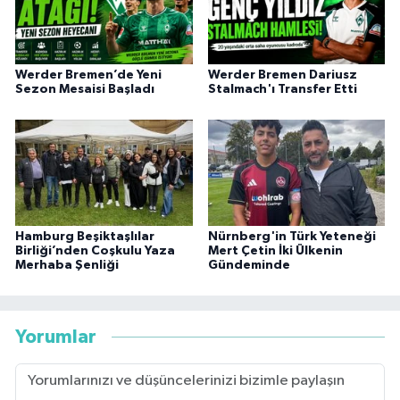
Werder Bremen’de Yeni
Werder Bremen Dariusz
Sezon Mesaisi Başladı
Stalmach'ı Transfer Etti
Hamburg Beşiktaşlılar
Nürnberg'in Türk Yeteneği
Birliği’nden Coşkulu Yaza
Mert Çetin İki Ülkenin
Merhaba Şenliği
Gündeminde
Yorumlar