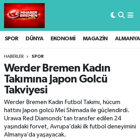
Hava Durumu
SPOR
DÜNYA
EKONOMİ
MAGAZİN
ALMANYA
Trafik Durumu
Süper Lig Puan Durumu ve Fikstür
HABERLER
SPOR
Werder Bremen Kadın
Tüm Manşetler
Takımına Japon Golcü
Takviyesi
Son Dakika Haberleri
Werder Bremen Kadın Futbol Takımı, hücum
Haber Arşivi
hattını Japon golcü Mei Shimada ile güçlendirdi.
Urawa Red Diamonds’tan transfer edilen 24
yaşındaki forvet, Avrupa’daki ilk futbol deneyimini
Almanya’da yaşayacak.