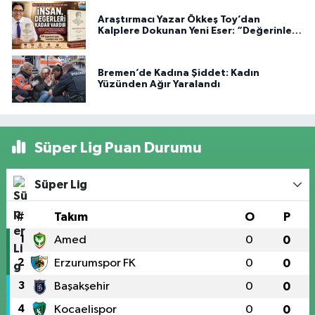
Araştırmacı Yazar Ökkeş Toy’dan
Kalplere Dokunan Yeni Eser: “Değerinle
Var”
Bremen’de Kadına Şiddet: Kadın
Yüzünden Ağır Yaralandı
Süper Lig Puan Durumu
Süper Lig
#
Takım
O
P
1
Amed
0
0
2
Erzurumspor FK
0
0
3
Başakşehir
0
0
4
Kocaelispor
0
0