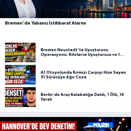
Bremen'de Yabancı İstihbarat Alarmı
Bremen Neustadt'ta Uyuşturucu
Operasyonu: Kilolarca Uyuşturucu ve 100
Bin Euro Ele Geçirildi
A1 Otoyolunda Kırmızı Çarpıyı Hiçe Sayan
51 Sürücüye Ağır Ceza
Berlin'de Araç Kalabalığa Daldı, 1 Ölü, 16
Yaralı