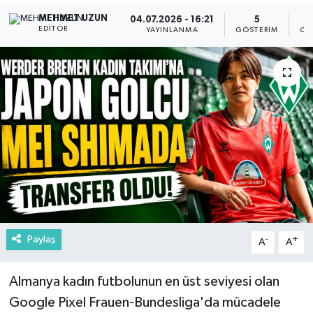
MEHMET UZUN
04.07.2026 - 16:21
5
EDITÖR
YAYINLANMA
GÖSTERIM
OK
Paylaş
-
+
A
A
Almanya kadın futbolunun en üst seviyesi olan
Google Pixel Frauen-Bundesliga'da mücadele