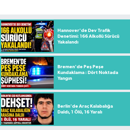
Hannover'de Dev Trafik
Denetimi: 166 Alkollü Sürücü
Yakalandı
Bremen'de Peş Peşe
Kundaklama : Dört Noktada
Yangın
Berlin'de Araç Kalabalığa
Daldı, 1 Ölü, 16 Yaralı