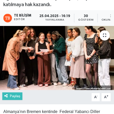
katılmaya hak kazandı.
TE BILIŞIM
25.04.2025 - 16:19
30
2 
EDITÖR
YAYINLANMA
GÖSTERIM
OKUNMA
Paylaş
-
+
A
A
Almanya'nın Bremen kentinde Federal Yabancı Diller