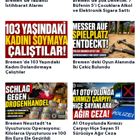
Bremen'de Yabancı
Bremen'de Şok Denetim: 7
İstihbarat Alarmı
Büfenin 5'i Çocuklara Alkol
ve Elektronik Sigara Sattı
Bremen'de 103 Yaşındaki
Bremen'deki Oyun Alanında
Kadını Dolandırmaya
İki Çekiç Bulundu
Çalıştılar
Bremen Neustadt'ta
A1 Otoyolunda Kırmızı
Uyuşturucu Operasyonu:
Çarpıyı Hiçe Sayan 51
Kilolarca Uyuşturucu ve 100
Sürücüye Ağır Ceza
Bin Euro Ele Geçirildi