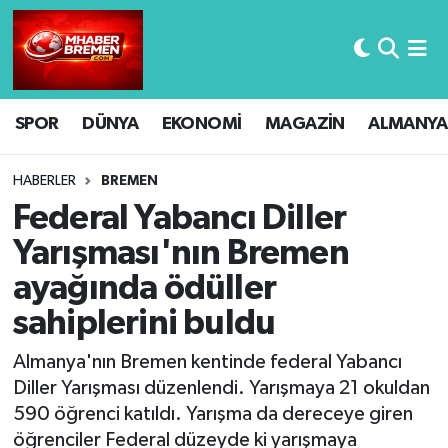
Hava Durumu
SPOR
DÜNYA
EKONOMİ
MAGAZİN
ALMANYA
Trafik Durumu
Süper Lig Puan Durumu ve Fikstür
HABERLER
BREMEN
Federal Yabancı Diller
Tüm Manşetler
Yarışması'nın Bremen
ayağında ödüller
Son Dakika Haberleri
sahiplerini buldu
Haber Arşivi
Almanya'nın Bremen kentinde federal Yabancı
Diller Yarışması düzenlendi. Yarışmaya 21 okuldan
590 öğrenci katıldı. Yarışma da dereceye giren
öğrenciler Federal düzeyde ki yarışmaya