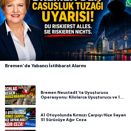
Bremen'de Yabancı İstihbarat Alarmı
Bremen Neustadt'ta Uyuşturucu
Operasyonu: Kilolarca Uyuşturucu ve 100
Bin Euro Ele Geçirildi
A1 Otoyolunda Kırmızı Çarpıyı Hiçe Sayan
51 Sürücüye Ağır Ceza