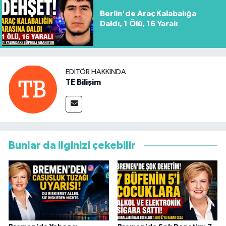
Berlin'de Araç Kalabalığa
Daldı, 1 Ölü, 16 Yaralı
EDITÖR HAKKINDA
TE Bilişim
Bunlar da ilginizi çekebilir