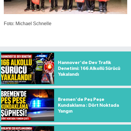
Foto: Michael Schnelle
Hannover'de Dev Trafik
Denetimi: 166 Alkollü Sürücü
Yakalandı
Bremen'de Peş Peşe
Kundaklama : Dört Noktada
Yangın