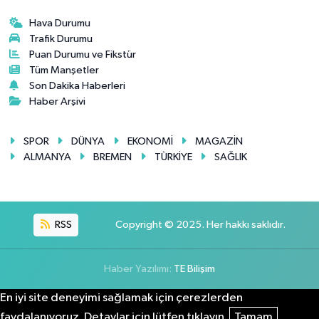
Hava Durumu
Trafik Durumu
Puan Durumu ve Fikstür
Tüm Manşetler
Son Dakika Haberleri
Haber Arşivi
SPOR
DÜNYA
EKONOMİ
MAGAZİN
ALMANYA
BREMEN
TÜRKİYE
SAĞLIK
RSS
Copyright © 2025. Her hakkı saklıdır.
Haber Yazılımı:
TE Bilişim
En iyi site deneyimi sağlamak için çerezlerden
faydalanıyoruz. Detaylar için lütfen tıklayın.
Tamam