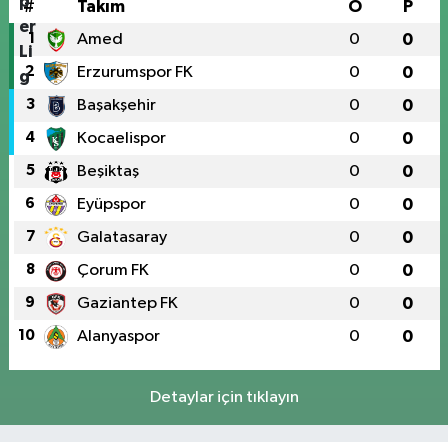
#
Takım
O
P
1
Amed
0
0
2
Erzurumspor FK
0
0
3
Başakşehir
0
0
4
Kocaelispor
0
0
5
Beşiktaş
0
0
6
Eyüpspor
0
0
7
Galatasaray
0
0
8
Çorum FK
0
0
9
Gaziantep FK
0
0
10
Alanyaspor
0
0
Detaylar için tıklayın