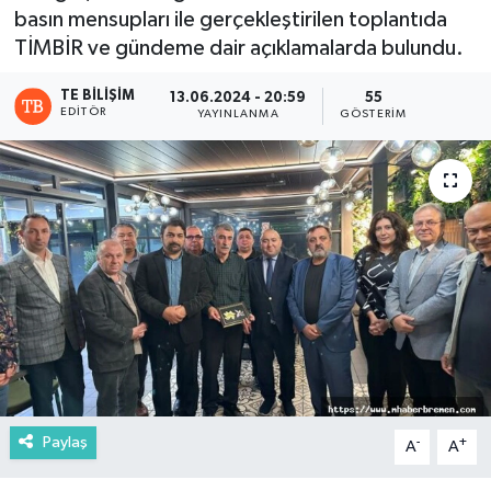
basın mensupları ile gerçekleştirilen toplantıda
TİMBİR ve gündeme dair açıklamalarda bulundu.
TE BILIŞIM
13.06.2024 - 20:59
55
EDITÖR
YAYINLANMA
GÖSTERIM
Paylaş
-
+
A
A