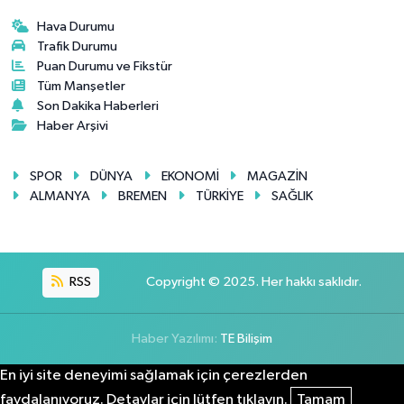
Hava Durumu
Trafik Durumu
Puan Durumu ve Fikstür
Tüm Manşetler
Son Dakika Haberleri
Haber Arşivi
SPOR
DÜNYA
EKONOMİ
MAGAZİN
ALMANYA
BREMEN
TÜRKİYE
SAĞLIK
RSS
Copyright © 2025. Her hakkı saklıdır.
Haber Yazılımı:
TE Bilişim
En iyi site deneyimi sağlamak için çerezlerden
faydalanıyoruz. Detaylar için lütfen tıklayın.
Tamam