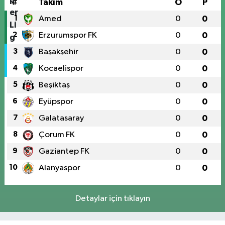
#
Takım
O
P
1
Amed
0
0
2
Erzurumspor FK
0
0
3
Başakşehir
0
0
4
Kocaelispor
0
0
5
Beşiktaş
0
0
6
Eyüpspor
0
0
7
Galatasaray
0
0
8
Çorum FK
0
0
9
Gaziantep FK
0
0
10
Alanyaspor
0
0
Detaylar için tıklayın