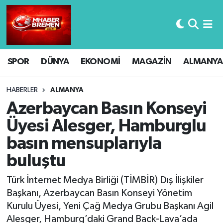
Hava Durumu
SPOR
DÜNYA
EKONOMİ
MAGAZİN
ALMANYA
Trafik Durumu
Süper Lig Puan Durumu ve Fikstür
HABERLER
ALMANYA
Azerbaycan Basın Konseyi
Tüm Manşetler
Üyesi Alesger, Hamburglu
basın mensuplarıyla
Son Dakika Haberleri
buluştu
Haber Arşivi
Türk İnternet Medya Birliği (TİMBİR) Dış İlişkiler
Başkanı, Azerbaycan Basın Konseyi Yönetim
Kurulu Üyesi, Yeni Çağ Medya Grubu Başkanı Agil
Alesger, Hamburg’daki Grand Back-Lava’ada