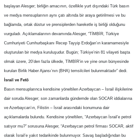
başlayan Alesger; birliğin amacının, özellikle yurt dışındaki Türk basın
ve medya mensuplarının aynı çatı altında bir araya getirilmesi ve bu
bağlamda, ortak düstur ve prensiplerden hareketle iş birliği olduğunu
vurguladı. Açıklamalarının devamında Alesger, “TİMBİR, Türkiye
Cumhuriyeti Cumhurbaşkanı Recep Tayyip Erdoğan’ın kararnamesiyle
oluşturulan bir medya kuruluşudur. Bugün; Türkiye’nin 81 vilayeti başta
olmak üzere, 20’den fazla ülkede, TİMBİR’in ve yine onun bünyesinde
kurulan Birlik Haber Ajansı’nın (BHA) temsilcileri bulunmaktadır” dedi.
İsrail ve Fetö
Basın mensuplarınca kendisine yöneltilen Azerbaycan – İsrail ilişkilerine
dair soruda Alesger; son zamanlarda gündemde olan SOCAR iddialarına
ve Azerbaycan’ın, Filistin – İsrail arasındaki konumuna dair
açıklamalarda bulundu. Kendisine yöneltilen, “Azerbaycan İsrail’e petrol
satıyor mu?” sorusuna Alesger, “Azerbaycan petrol firması SOCAR, aktif
olarak İsrail’e yakıt tedarikinde bulunmuyor. Savaş başladığından bu