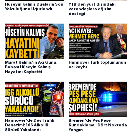
Hüseyin Kalmış Dualarla Son
YTB’den yurt dışındaki
Yolculuğuna Uğurlandı
vatandaşlara eğitim
desteği
Murat Kalmış’ın Acı Günü:
Hannover Türk toplumunun
Babası Hüseyin Kalmış
acı kaybı
Hayatını Kaybetti
Hannover'de Dev Trafik
Bremen'de Peş Peşe
Denetimi: 166 Alkollü
Kundaklama : Dört Noktada
Sürücü Yakalandı
Yangın