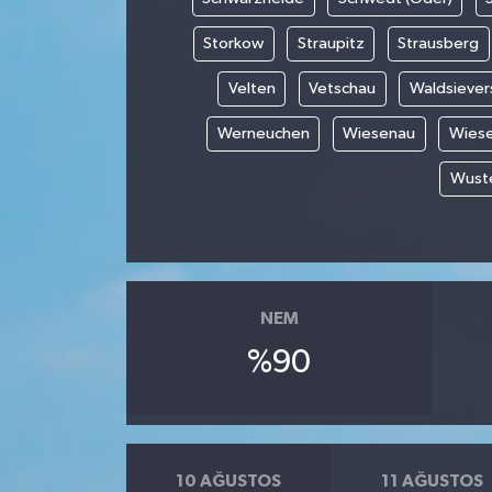
Storkow
Straupitz
Strausberg
Velten
Vetschau
Waldsiever
Werneuchen
Wiesenau
Wies
Wuste
NEM
%90
10 AĞUSTOS
11 AĞUSTOS