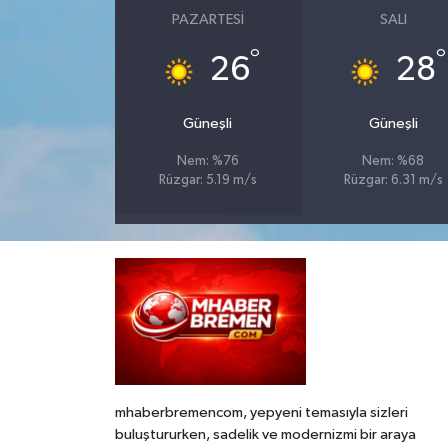
PAZARTESI
SALI
°
°
26
28
Güneşli
Güneşli
Nem: %76
Nem: %68
Rüzgar: 5.19 m/s
Rüzgar: 6.31 m/s
mhaberbremencom, yepyeni temasıyla sizleri
buluştururken, sadelik ve modernizmi bir araya