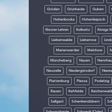
Gröden
Grünheide
Guben
Hohenbocka
Hohenleipisch
Kloster Lehnin
Kolkwitz
Königs 
Liebenwalde
Lieberose
Lind
Marienwerder
Melchow
M
Müncheberg
Nauen
Nennha
Neuzelle
Niedergörsdorf
Niem
Plattenburg
Plessa
Podelzig
Rauen
Rehfelde
Reichenwal
Sallgast
Schenkendöbern
Sc
Schwarzheide
Schwedt (Oder)