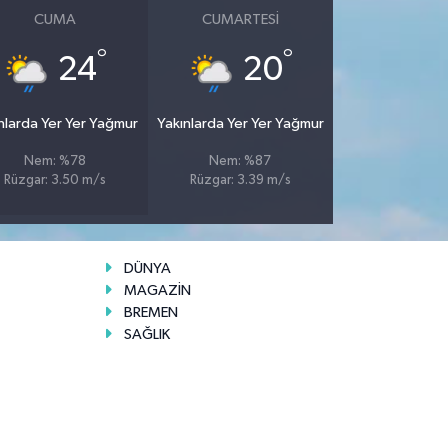
CUMA
CUMARTESI
°
°
24
20
nlarda Yer Yer Yağmur
Yakınlarda Yer Yer Yağmur
Nem: %78
Nem: %87
Rüzgar: 3.50 m/s
Rüzgar: 3.39 m/s
DÜNYA
MAGAZİN
BREMEN
SAĞLIK