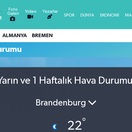
Foto
Video
Yazarlar
Galeri
SPOR
DÜNYA
EKONOMİ
MA
,97
-0.15
6
0.18
ALMANYA
BREMEN
0
0.32
urumu
0.38
LTIN
5
0
arın ve 1 Haftalık Hava Durum
-14
Brandenburg
°
22