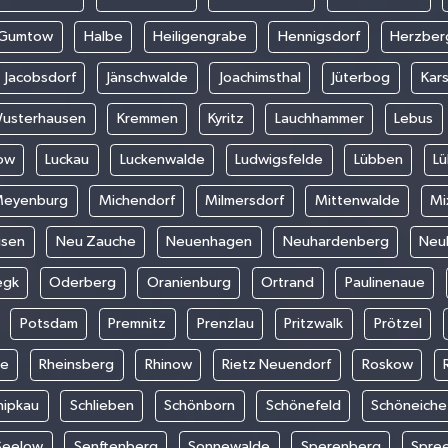
Gumtow
Halbe
Heiligengrabe
Hennigsdorf
Herzber
Jacobsdorf
Jänschwalde
Joachimsthal
Jüterbog
Kar
Wusterhausen
Kremmen
Kyritz
Lauchhammer
Lebus
ow
Luckau
Luckenwalde
Ludwigsfelde
Lübben
L
eyenburg
Michendorf
Milmersdorf
Mittenwalde
Mi
usen
Neu Zauche
Neuenhagen
Neuhardenberg
Neu
egk
Oderberg
Oranienburg
Ortrand
Paulinenaue
Potsdam
Premnitz
Prenzlau
Pritzwalk
Prötzel
de
Rheinsberg
Rhinow
Rietz Neuendorf
Roskow
hipkau
Schlieben
Schönborn
Schönefeld
Schöneiche
Seelow
Senftenberg
Sonnewalde
Sperenberg
Spre