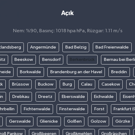
Açık
Nem: %90, Basınç: 1018 hpa hPa, Rüzgar: 1.11 m/s
tlandsberg
Angermünde
Bad Belzig
Bad Freienwalde
itz
Beeskow
Bensdorf
Berkenbrück
Bernau bei Berl
heide
Borkwalde
Brandenburg an der Havel
Breddin
ck
Brüssow
Buckow
Burg
Calau
Casekow
Ch
in
Drebkau
Dreetz
Eberswalde
Eichwalde
Eisen
hrbellin
Fichtenwalde
Finsterwalde
Forst
Frankfurt 
Gerswalde
Glienicke
Golßen
Golzow
Görzke
roß Pankow
Großbeeren
Großkmehlen
Großräschen