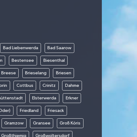
Bad Liebenwerda
Bad Saarow
in
Bestensee
Biesenthal
Breese
Brieselang
Briesen
orin
Cottbus
Crinitz
Dahme
hüttenstadt
Elsterwerda
Erkner
(Oder)
Friedland
Friesack
Gramzow
Gransee
Groß Köris
Großthiemig
Großwoltersdorf