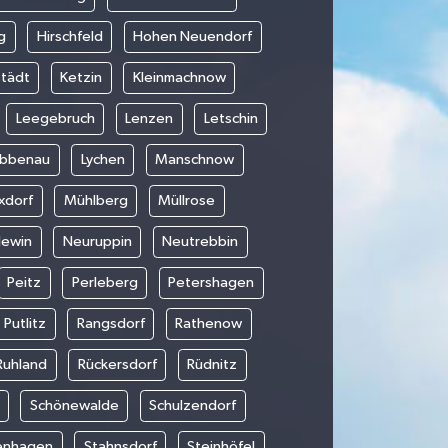
g
Hirschfeld
Hohen Neuendorf
städt
Ketzin
Kleinmachnow
Leegebruch
Lenzen
Letschin
übbenau
Lychen
Manschnow
xdorf
Mühlberg
Müllrose
lewin
Neuruppin
Neutrebbin
Peitz
Perleberg
Petershagen
Putlitz
Rangsdorf
Rathenow
Ruhland
Rückersdorf
Rüdnitz
Schönewalde
Schulzendorf
enhagen
Stahnsdorf
Steinhöfel