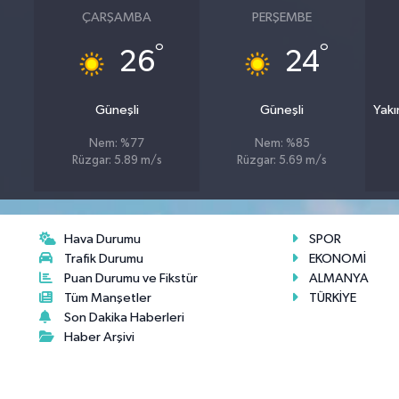
ÇARŞAMBA
PERŞEMBE
°
°
26
24
Güneşli
Güneşli
Yakı
Nem: %77
Nem: %85
Rüzgar: 5.89 m/s
Rüzgar: 5.69 m/s
Hava Durumu
SPOR
Trafik Durumu
EKONOMİ
Puan Durumu ve Fikstür
ALMANYA
Tüm Manşetler
TÜRKİYE
Son Dakika Haberleri
Haber Arşivi