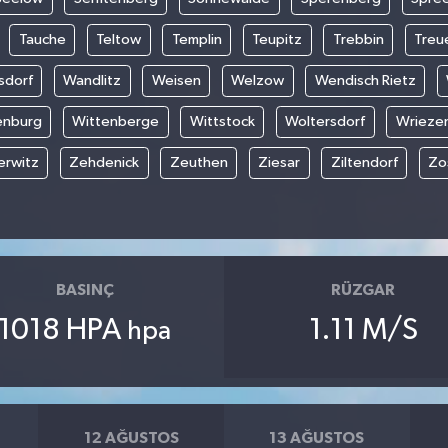
Tauche
Teltow
Templin
Teupitz
Trebbin
Treu
sdorf
Wandlitz
Weisen
Welzow
Wendisch Rietz
enburg
Wittenberge
Wittstock
Woltersdorf
Wrieze
rwitz
Zehdenick
Zeuthen
Ziesar
Ziltendorf
Zo
BASINÇ
RÜZGAR
1018 HPA
1.11 M/S
hpa
12 AĞUSTOS
13 AĞUSTOS