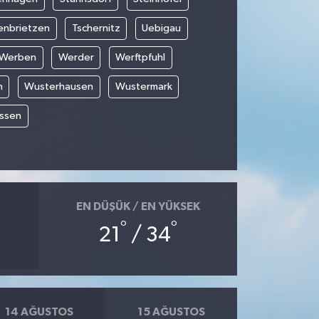
enbrietzen
Tschernitz
Uebigau
Werben
Werder
Werftpfuhl
n
Wusterhausen
Wustermark
ssen
EN DÜŞÜK / EN YÜKSEK
°
°
21
/ 34
14 AĞUSTOS
15 AĞUSTOS