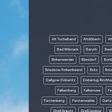
Alt Tucheband
Altdöbern
Al
Bad Wilsnack
Baruth
Beel
Birkenwerder
Bliesdorf
Bork
Brieskow-Finkenheerd
Britz
Brü
Dallgow-Döberitz
Doberlug-Kirchha
Falkenberg
Falkensee
Fe
Fürstenberg
Fürstenwalde
Gartz
Groß Kreutz
Groß Lindow
G