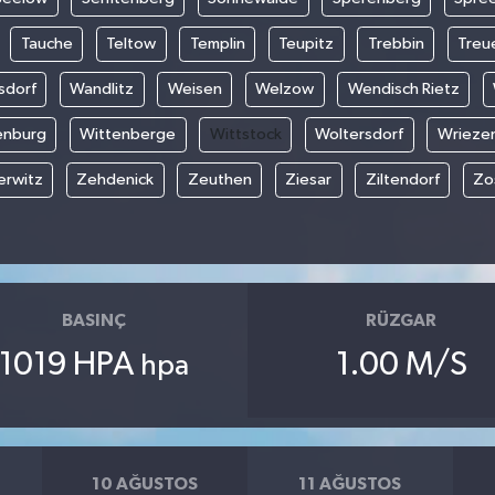
Tauche
Teltow
Templin
Teupitz
Trebbin
Treu
sdorf
Wandlitz
Weisen
Welzow
Wendisch Rietz
enburg
Wittenberge
Wittstock
Woltersdorf
Wrieze
rwitz
Zehdenick
Zeuthen
Ziesar
Ziltendorf
Zo
BASINÇ
RÜZGAR
1019 HPA
1.00 M/S
hpa
10 AĞUSTOS
11 AĞUSTOS