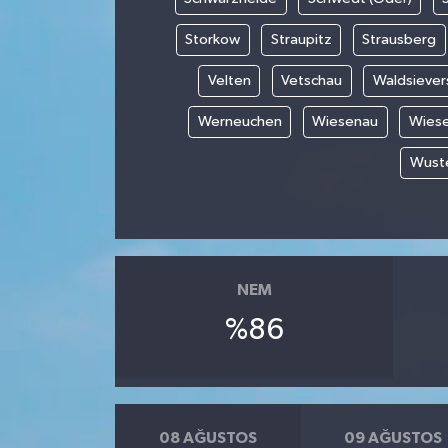
Storkow
Straupitz
Strausberg
Velten
Vetschau
Waldsiever
Werneuchen
Wiesenau
Wies
Wuste
NEM
%86
08 AĞUSTOS
09 AĞUSTOS