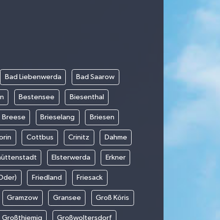
Bad Liebenwerda
Bad Saarow
in
Bestensee
Biesenthal
Breese
Brieselang
Briesen
orin
Cottbus
Crinitz
Dahme
hüttenstadt
Elsterwerda
Erkner
(Oder)
Friedland
Friesack
Gramzow
Gransee
Groß Köris
Großthiemig
Großwoltersdorf