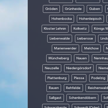
Gröden
Grünheide
Guben
Hohenbocka
Hohenleipisch
Kloster Lehnin
Kolkwitz
Königs 
Liebenwalde
Lieberose
Lind
Marienwerder
Melchow
M
Müncheberg
Nauen
Nennha
Neuzelle
Niedergörsdorf
Niem
Plattenburg
Plessa
Podelzig
Rauen
Rehfelde
Reichenwal
Sallgast
Schenkendöbern
Sc
Schwarzheide
Schwedt (Oder)