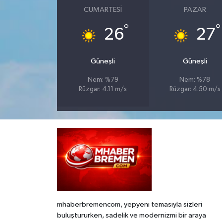
CUMARTESI
PAZAR
°
°
26
27
Güneşli
Güneşli
Nem: %79
Nem: %78
Rüzgar: 4.11 m/s
Rüzgar: 4.50 m/s
mhaberbremencom, yepyeni temasıyla sizleri
buluştururken, sadelik ve modernizmi bir araya