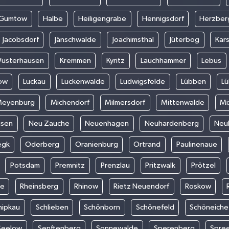
Gumtow
Halbe
Heiligengrabe
Hennigsdorf
Herzber
Jacobsdorf
Jänschwalde
Joachimsthal
Jüterbog
Kar
Wusterhausen
Kremmen
Kyritz
Lauchhammer
Lebus
ow
Luckau
Luckenwalde
Ludwigsfelde
Lübben
L
eyenburg
Michendorf
Milmersdorf
Mittenwalde
Mi
usen
Neu Zauche
Neuenhagen
Neuhardenberg
Neu
egk
Oderberg
Oranienburg
Ortrand
Paulinenaue
Potsdam
Premnitz
Prenzlau
Pritzwalk
Prötzel
de
Rheinsberg
Rhinow
Rietz Neuendorf
Roskow
hipkau
Schlieben
Schönborn
Schönefeld
Schöneiche
Seelow
Senftenberg
Sonnewalde
Sperenberg
Spre