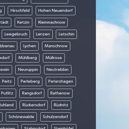
g
Hirschfeld
Hohen Neuendorf
städt
Ketzin
Kleinmachnow
Leegebruch
Lenzen
Letschin
übbenau
Lychen
Manschnow
xdorf
Mühlberg
Müllrose
lewin
Neuruppin
Neutrebbin
Peitz
Perleberg
Petershagen
Putlitz
Rangsdorf
Rathenow
Ruhland
Rückersdorf
Rüdnitz
Schönewalde
Schulzendorf
enhagen
Stahnsdorf
Steinhöfel