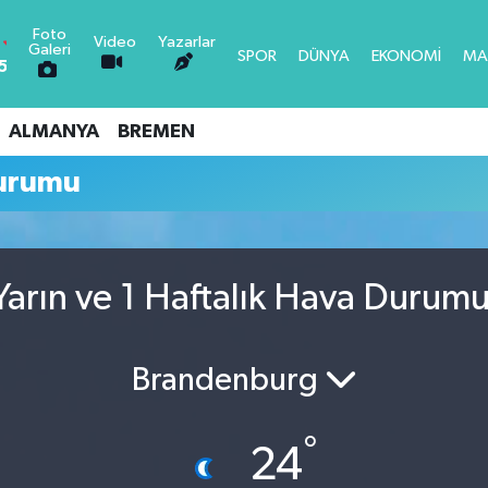
Foto
Video
Yazarlar
Galeri
SPOR
DÜNYA
EKONOMİ
MA
53
-0.76
0.16
ALMANYA
BREMEN
-0.02
urumu
3
0.07
TIN
1.44
arın ve 1 Haftalık Hava Durum
64
Brandenburg
°
24