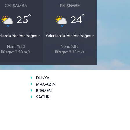
ÇARŞAMBA
PERŞEMBE
°
°
25
24
nlarda Yer Yer Yağmur
Yakınlarda Yer Yer Yağmur
Nem: %83
Nem: %86
Rüzgar: 2.50 m/s
Rüzgar: 6.39 m/s
DÜNYA
MAGAZİN
BREMEN
SAĞLIK