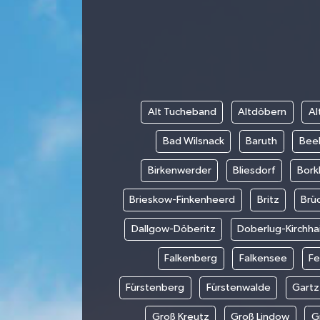
Alt Tucheband
Altdöbern
Al
Bad Wilsnack
Baruth
Beel
Birkenwerder
Bliesdorf
Bork
Brieskow-Finkenheerd
Britz
Brü
Dallgow-Döberitz
Doberlug-Kirchha
Falkenberg
Falkensee
Fe
Fürstenberg
Fürstenwalde
Gartz
Groß Kreutz
Groß Lindow
G