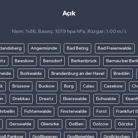
Açık
Nem: %86, Basınç: 1019 hpa hPa, Rüzgar: 1.00 m/s
tlandsberg
Angermünde
Bad Belzig
Bad Freienwalde
itz
Beeskow
Bensdorf
Berkenbrück
Bernau bei Berl
heide
Borkwalde
Brandenburg an der Havel
Breddin
ck
Brüssow
Buckow
Burg
Calau
Casekow
Ch
in
Drebkau
Dreetz
Eberswalde
Eichwalde
Eisen
hrbellin
Fichtenwalde
Finsterwalde
Forst
Frankfurt 
Gerswalde
Glienicke
Golßen
Golzow
Görzke
roß Pankow
Großbeeren
Großkmehlen
Großräschen