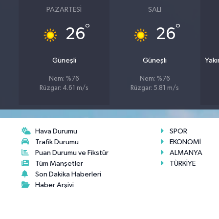
PAZARTESI
SALI
°
°
26
26
Güneşli
Güneşli
Yakı
Nem: %76
Nem: %76
Rüzgar: 4.61 m/s
Rüzgar: 5.81 m/s
Hava Durumu
SPOR
Trafik Durumu
EKONOMİ
Puan Durumu ve Fikstür
ALMANYA
Tüm Manşetler
TÜRKİYE
Son Dakika Haberleri
Haber Arşivi