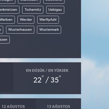
enbrietzen
Tschernitz
Uebigau
Werben
Werder
Werftpfuhl
n
Wusterhausen
Wustermark
ssen
EN DÜŞÜK / EN YÜKSEK
°
°
22
/ 35
12 AĞUSTOS
13 AĞUSTOS