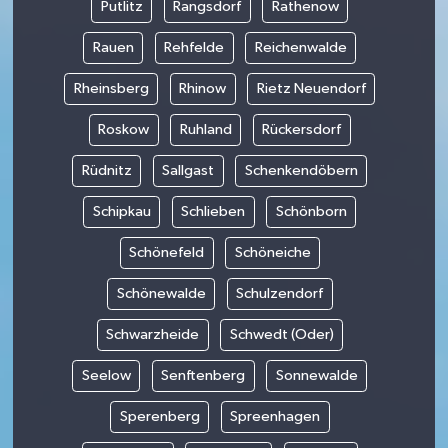
Putlitz
Rangsdorf
Rathenow
Rauen
Rehfelde
Reichenwalde
Rheinsberg
Rhinow
Rietz Neuendorf
Roskow
Ruhland
Rückersdorf
Rüdnitz
Sallgast
Schenkendöbern
Schipkau
Schlieben
Schönborn
Schönefeld
Schöneiche
Schönewalde
Schulzendorf
Schwarzheide
Schwedt (Oder)
Seelow
Senftenberg
Sonnewalde
Sperenberg
Spreenhagen