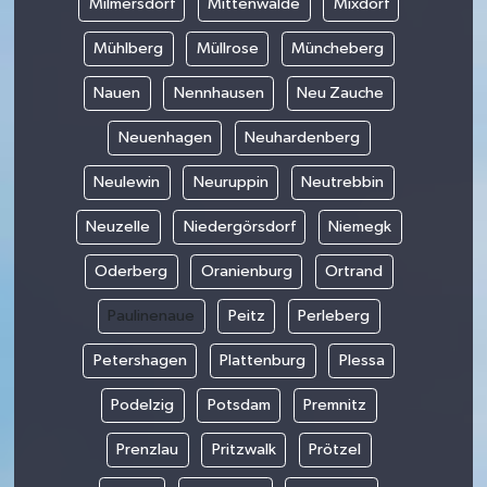
Milmersdorf
Mittenwalde
Mixdorf
Mühlberg
Müllrose
Müncheberg
Nauen
Nennhausen
Neu Zauche
Neuenhagen
Neuhardenberg
Neulewin
Neuruppin
Neutrebbin
Neuzelle
Niedergörsdorf
Niemegk
Oderberg
Oranienburg
Ortrand
Paulinenaue
Peitz
Perleberg
Petershagen
Plattenburg
Plessa
Podelzig
Potsdam
Premnitz
Prenzlau
Pritzwalk
Prötzel