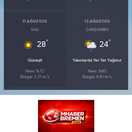
11 AĞUSTOS
12 AĞUSTOS
SALI
ÇARŞAMBA
°
°
28
24
Güneşli
Yakınlarda Yer Yer Yağmur
Nem: %72
Nem: %85
Rüzgar: 5.31 m/s
Rüzgar: 6.81 m/s