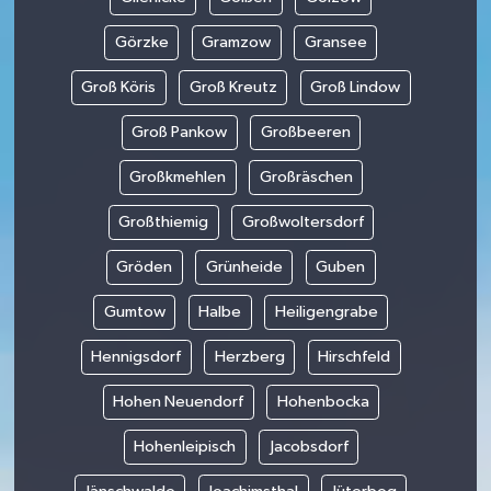
Görzke
Gramzow
Gransee
Groß Köris
Groß Kreutz
Groß Lindow
Groß Pankow
Großbeeren
Großkmehlen
Großräschen
Großthiemig
Großwoltersdorf
Gröden
Grünheide
Guben
Gumtow
Halbe
Heiligengrabe
Hennigsdorf
Herzberg
Hirschfeld
Hohen Neuendorf
Hohenbocka
Hohenleipisch
Jacobsdorf