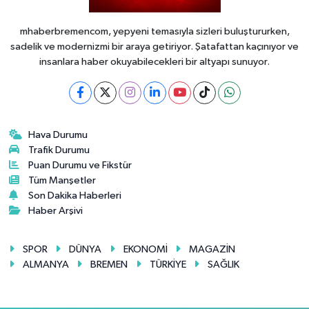
mhaberbremencom, yepyeni temasıyla sizleri buluştururken,
sadelik ve modernizmi bir araya getiriyor. Şatafattan kaçınıyor ve
insanlara haber okuyabilecekleri bir altyapı sunuyor.
Hava Durumu
Trafik Durumu
Puan Durumu ve Fikstür
Tüm Manşetler
Son Dakika Haberleri
Haber Arşivi
SPOR
DÜNYA
EKONOMİ
MAGAZİN
ALMANYA
BREMEN
TÜRKİYE
SAĞLIK