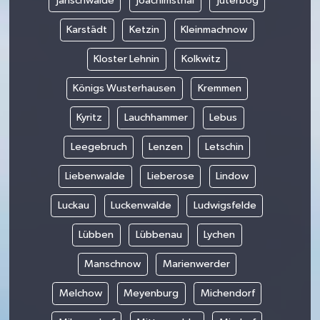
Jänschwalde
Joachimsthal
Jüterbog
Karstädt
Ketzin
Kleinmachnow
Kloster Lehnin
Kolkwitz
Königs Wusterhausen
Kremmen
Kyritz
Lauchhammer
Lebus
Leegebruch
Lenzen
Letschin
Liebenwalde
Lieberose
Lindow
Luckau
Luckenwalde
Ludwigsfelde
Lübben
Lübbenau
Lychen
Manschnow
Marienwerder
Melchow
Meyenburg
Michendorf