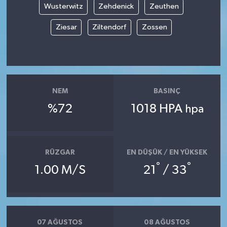
Wusterwitz
Zehdenick
Zeuthen
Ziesar
Ziltendorf
Zossen
NEM
BASINÇ
%72
1018 HPA
hpa
RÜZGAR
EN DÜŞÜK / EN YÜKSEK
°
°
1.00 M/S
21
/ 33
07 AĞUSTOS
08 AĞUSTOS