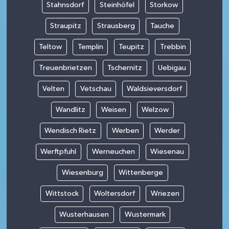
Stahnsdorf
Steinhöfel
Storkow
Straupitz
Strausberg
Tauche
Teltow
Templin
Teupitz
Trebbin
Treuenbrietzen
Tschernitz
Uebigau
Velten
Vetschau
Waldsieversdorf
Wandlitz
Weisen
Welzow
Wendisch Rietz
Werben
Werder
Werftpfuhl
Werneuchen
Wiesenau
Wiesenburg
Wittenberge
Wittstock
Woltersdorf
Wriezen
Wusterhausen
Wustermark