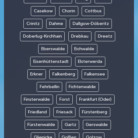
Casekow
Chorin
Cottbus
Crinitz
Dahme
Dallgow-Döberitz
Doberlug-Kirchhain
Drebkau
Dreetz
Eberswalde
Eichwalde
Eisenhüttenstadt
Elsterwerda
Erkner
Falkenberg
Falkensee
Fehrbellin
Fichtenwalde
Finsterwalde
Forst
Frankfurt (Oder)
Friedland
Friesack
Fürstenberg
Fürstenwalde
Gartz
Gerswalde
Glienicke
Golßen
Golzow