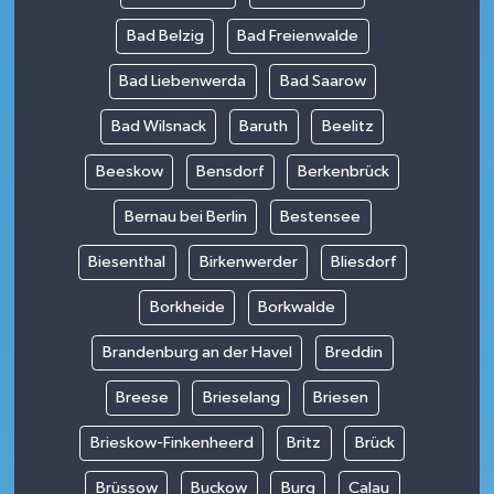
Bad Belzig
Bad Freienwalde
Bad Liebenwerda
Bad Saarow
Bad Wilsnack
Baruth
Beelitz
Beeskow
Bensdorf
Berkenbrück
Bernau bei Berlin
Bestensee
Biesenthal
Birkenwerder
Bliesdorf
Borkheide
Borkwalde
Brandenburg an der Havel
Breddin
Breese
Brieselang
Briesen
Brieskow-Finkenheerd
Britz
Brück
Brüssow
Buckow
Burg
Calau