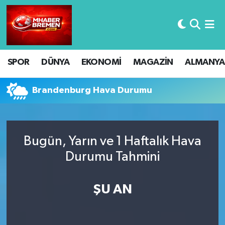
Hava Durumu
SPOR
DÜNYA
EKONOMİ
MAGAZİN
ALMANYA
Trafik Durumu
Süper Lig Puan Durumu ve Fikstür
Brandenburg Hava Durumu
Tüm Manşetler
Bugün, Yarın ve 1 Haftalık Hava
Son Dakika Haberleri
Durumu Tahmini
Haber Arşivi
ŞU AN