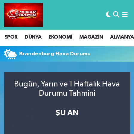
Hava Durumu
SPOR
DÜNYA
EKONOMİ
MAGAZİN
ALMANYA
Trafik Durumu
Süper Lig Puan Durumu ve Fikstür
Brandenburg Hava Durumu
Tüm Manşetler
Bugün, Yarın ve 1 Haftalık Hava
Son Dakika Haberleri
Durumu Tahmini
Haber Arşivi
ŞU AN