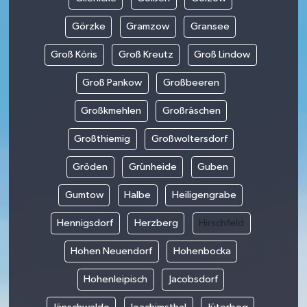
Görzke
Gramzow
Gransee
Groß Köris
Groß Kreutz
Groß Lindow
Groß Pankow
Großbeeren
Großkmehlen
Großräschen
Großthiemig
Großwoltersdorf
Gröden
Grünheide
Guben
Gumtow
Halbe
Heiligengrabe
Hennigsdorf
Herzberg
Hirschfeld
Hohen Neuendorf
Hohenbocka
Hohenleipisch
Jacobsdorf