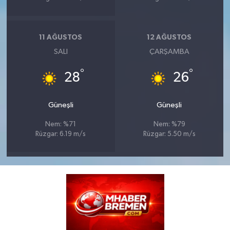
11 AĞUSTOS
12 AĞUSTOS
SALI
ÇARŞAMBA
°
°
28
26
Güneşli
Güneşli
Nem: %71
Nem: %79
Rüzgar: 6.19 m/s
Rüzgar: 5.50 m/s