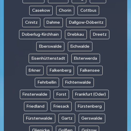
Casekow
Chorin
Cottbus
Crinitz
Dahme
Dallgow-Döberitz
Doberlug-Kirchhain
Drebkau
Dreetz
Eberswalde
Eichwalde
Eisenhüttenstadt
Elsterwerda
Erkner
Falkenberg
Falkensee
Fehrbellin
Fichtenwalde
Finsterwalde
Forst
Frankfurt (Oder)
Friedland
Friesack
Fürstenberg
Fürstenwalde
Gartz
Gerswalde
Glienicke
Golßen
Golzow