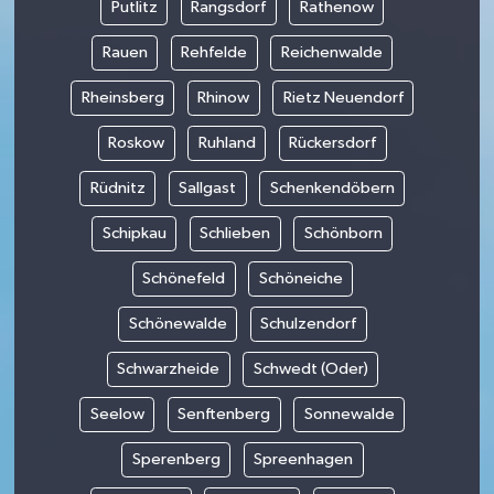
Putlitz
Rangsdorf
Rathenow
Rauen
Rehfelde
Reichenwalde
Rheinsberg
Rhinow
Rietz Neuendorf
Roskow
Ruhland
Rückersdorf
Rüdnitz
Sallgast
Schenkendöbern
Schipkau
Schlieben
Schönborn
Schönefeld
Schöneiche
Schönewalde
Schulzendorf
Schwarzheide
Schwedt (Oder)
Seelow
Senftenberg
Sonnewalde
Sperenberg
Spreenhagen