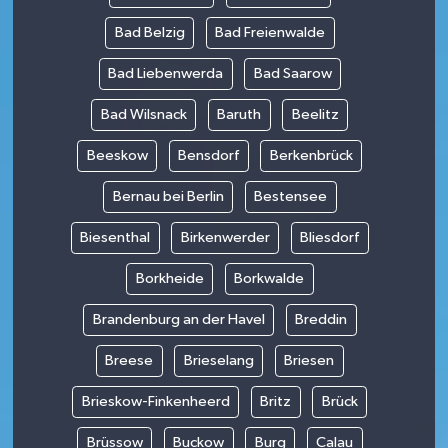
Bad Belzig
Bad Freienwalde
Bad Liebenwerda
Bad Saarow
Bad Wilsnack
Baruth
Beelitz
Beeskow
Bensdorf
Berkenbrück
Bernau bei Berlin
Bestensee
Biesenthal
Birkenwerder
Bliesdorf
Borkheide
Borkwalde
Brandenburg an der Havel
Breddin
Breese
Brieselang
Briesen
Brieskow-Finkenheerd
Britz
Brück
Brüssow
Buckow
Burg
Calau