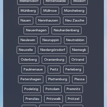
Milmersdorf
Mittenwalde
Mixdorf
Mühlberg
Müllrose
Müncheberg
Nauen
Nennhausen
Neu Zauche
Neuenhagen
Neuhardenberg
Neulewin
Neuruppin
Neutrebbin
Neuzelle
Niedergörsdorf
Niemegk
Oderberg
Oranienburg
Ortrand
Paulinenaue
Peitz
Perleberg
Petershagen
Plattenburg
Plessa
Podelzig
Potsdam
Premnitz
Prenzlau
Pritzwalk
Prötzel