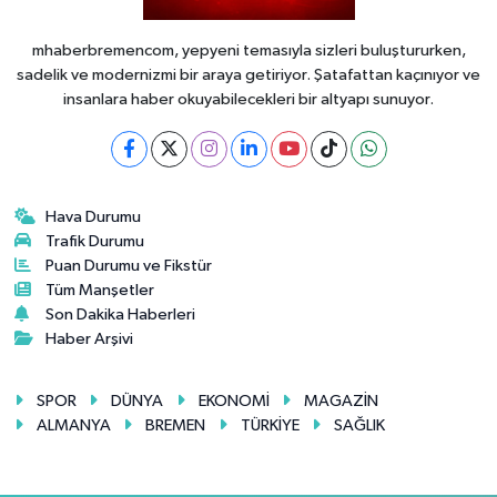
mhaberbremencom, yepyeni temasıyla sizleri buluştururken,
sadelik ve modernizmi bir araya getiriyor. Şatafattan kaçınıyor ve
insanlara haber okuyabilecekleri bir altyapı sunuyor.
Hava Durumu
Trafik Durumu
Puan Durumu ve Fikstür
Tüm Manşetler
Son Dakika Haberleri
Haber Arşivi
SPOR
DÜNYA
EKONOMİ
MAGAZİN
ALMANYA
BREMEN
TÜRKİYE
SAĞLIK