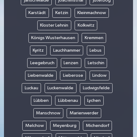
Jänschwalde
Joachimsthal
Jüterbog
Karstädt
Ketzin
Kleinmachnow
Kloster Lehnin
Kolkwitz
Königs Wusterhausen
Kremmen
Kyritz
Lauchhammer
Lebus
Leegebruch
Lenzen
Letschin
Liebenwalde
Lieberose
Lindow
Luckau
Luckenwalde
Ludwigsfelde
Lübben
Lübbenau
Lychen
Manschnow
Marienwerder
Melchow
Meyenburg
Michendorf