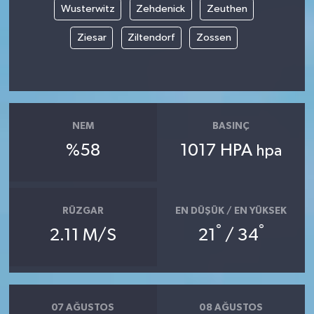
Wusterwitz
Zehdenick
Zeuthen
Ziesar
Ziltendorf
Zossen
NEM
BASINÇ
%58
1017 HPA
hpa
RÜZGAR
EN DÜŞÜK / EN YÜKSEK
°
°
2.11 M/S
21
/ 34
07 AĞUSTOS
08 AĞUSTOS