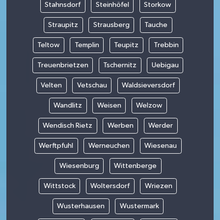
Stahnsdorf
Steinhöfel
Storkow
Straupitz
Strausberg
Tauche
Teltow
Templin
Teupitz
Trebbin
Treuenbrietzen
Tschernitz
Uebigau
Velten
Vetschau
Waldsieversdorf
Wandlitz
Weisen
Welzow
Wendisch Rietz
Werben
Werder
Werftpfuhl
Werneuchen
Wiesenau
Wiesenburg
Wittenberge
Wittstock
Woltersdorf
Wriezen
Wusterhausen
Wustermark