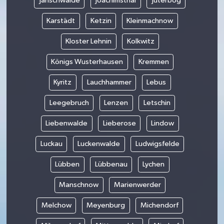
Jänschwalde
Joachimsthal
Jüterbog
Karstädt
Ketzin
Kleinmachnow
Kloster Lehnin
Kolkwitz
Königs Wusterhausen
Kremmen
Kyritz
Lauchhammer
Lebus
Leegebruch
Lenzen
Letschin
Liebenwalde
Lieberose
Lindow
Luckau
Luckenwalde
Ludwigsfelde
Lübben
Lübbenau
Lychen
Manschnow
Marienwerder
Melchow
Meyenburg
Michendorf