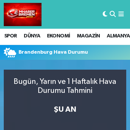
Hava Durumu
SPOR
DÜNYA
EKONOMİ
MAGAZİN
ALMANYA
Trafik Durumu
Süper Lig Puan Durumu ve Fikstür
Brandenburg Hava Durumu
Tüm Manşetler
Bugün, Yarın ve 1 Haftalık Hava
Son Dakika Haberleri
Durumu Tahmini
Haber Arşivi
ŞU AN