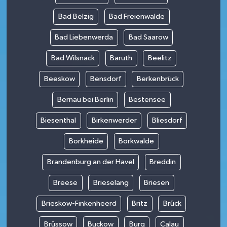
Bad Belzig
Bad Freienwalde
Bad Liebenwerda
Bad Saarow
Bad Wilsnack
Baruth
Beelitz
Beeskow
Bensdorf
Berkenbrück
Bernau bei Berlin
Bestensee
Biesenthal
Birkenwerder
Bliesdorf
Borkheide
Borkwalde
Brandenburg an der Havel
Breddin
Breese
Brieselang
Briesen
Brieskow-Finkenheerd
Britz
Brück
Brüssow
Buckow
Burg
Calau