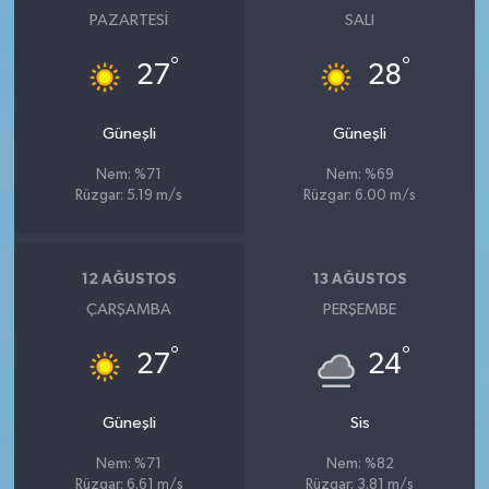
PAZARTESI
SALI
°
°
27
28
Güneşli
Güneşli
Nem: %71
Nem: %69
Rüzgar: 5.19 m/s
Rüzgar: 6.00 m/s
12 AĞUSTOS
13 AĞUSTOS
ÇARŞAMBA
PERŞEMBE
°
°
27
24
Güneşli
Sis
Nem: %71
Nem: %82
Rüzgar: 6.61 m/s
Rüzgar: 3.81 m/s