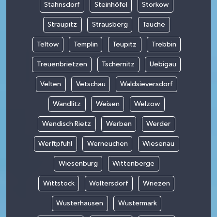
Stahnsdorf
Steinhöfel
Storkow
Straupitz
Strausberg
Tauche
Teltow
Templin
Teupitz
Trebbin
Treuenbrietzen
Tschernitz
Uebigau
Velten
Vetschau
Waldsieversdorf
Wandlitz
Weisen
Welzow
Wendisch Rietz
Werben
Werder
Werftpfuhl
Werneuchen
Wiesenau
Wiesenburg
Wittenberge
Wittstock
Woltersdorf
Wriezen
Wusterhausen
Wustermark