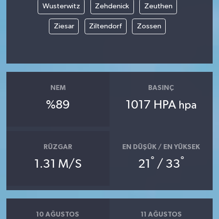
Wusterwitz
Zehdenick
Zeuthen
Ziesar
Ziltendorf
Zossen
NEM
BASINÇ
%89
1017 HPA
hpa
RÜZGAR
EN DÜŞÜK / EN YÜKSEK
°
°
1.31 M/S
21
/ 33
10 AĞUSTOS
11 AĞUSTOS