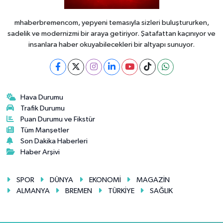
mhaberbremencom, yepyeni temasıyla sizleri buluştururken,
sadelik ve modernizmi bir araya getiriyor. Şatafattan kaçınıyor ve
insanlara haber okuyabilecekleri bir altyapı sunuyor.
Hava Durumu
Trafik Durumu
Puan Durumu ve Fikstür
Tüm Manşetler
Son Dakika Haberleri
Haber Arşivi
SPOR
DÜNYA
EKONOMİ
MAGAZİN
ALMANYA
BREMEN
TÜRKİYE
SAĞLIK