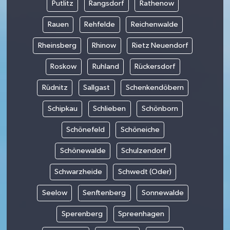
Putlitz
Rangsdorf
Rathenow
Rauen
Rehfelde
Reichenwalde
Rheinsberg
Rhinow
Rietz Neuendorf
Roskow
Ruhland
Rückersdorf
Rüdnitz
Sallgast
Schenkendöbern
Schipkau
Schlieben
Schönborn
Schönefeld
Schöneiche
Schönewalde
Schulzendorf
Schwarzheide
Schwedt (Oder)
Seelow
Senftenberg
Sonnewalde
Sperenberg
Spreenhagen