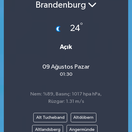
Brandenburg
°
24
Açık
09 Ağustos Pazar
01:30
Nem: %89, Basınç: 1017 hpa hPa,
Rüzgar: 1.31 m/s
Alt Tucheband
Altdöbern
Altlandsberg
Angermünde