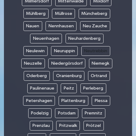
Milmersdorf
Mittenwalde
Mixdorf
Mühlberg
Müllrose
Müncheberg
Nauen
Nennhausen
Neu Zauche
Neuenhagen
Neuhardenberg
Neulewin
Neuruppin
Neutrebbin
Neuzelle
Niedergörsdorf
Niemegk
Oderberg
Oranienburg
Ortrand
Paulinenaue
Peitz
Perleberg
Petershagen
Plattenburg
Plessa
Podelzig
Potsdam
Premnitz
Prenzlau
Pritzwalk
Prötzel