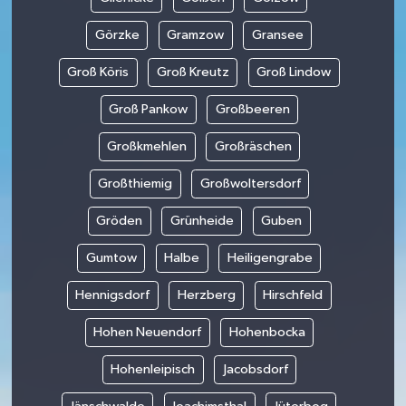
Görzke
Gramzow
Gransee
Groß Köris
Groß Kreutz
Groß Lindow
Groß Pankow
Großbeeren
Großkmehlen
Großräschen
Großthiemig
Großwoltersdorf
Gröden
Grünheide
Guben
Gumtow
Halbe
Heiligengrabe
Hennigsdorf
Herzberg
Hirschfeld
Hohen Neuendorf
Hohenbocka
Hohenleipisch
Jacobsdorf