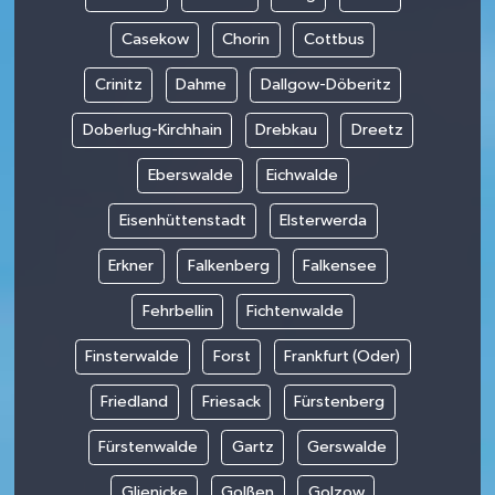
Casekow
Chorin
Cottbus
Crinitz
Dahme
Dallgow-Döberitz
Doberlug-Kirchhain
Drebkau
Dreetz
Eberswalde
Eichwalde
Eisenhüttenstadt
Elsterwerda
Erkner
Falkenberg
Falkensee
Fehrbellin
Fichtenwalde
Finsterwalde
Forst
Frankfurt (Oder)
Friedland
Friesack
Fürstenberg
Fürstenwalde
Gartz
Gerswalde
Glienicke
Golßen
Golzow