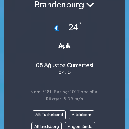
Brandenburg
°
24
Açık
08 Ağustos Cumartesi
04:15
Nem: %81, Basınç: 1017 hpa hPa,
Rüzgar: 3.39 m/s
Alt Tucheband
Altdöbern
Altlandsberg
Angermünde