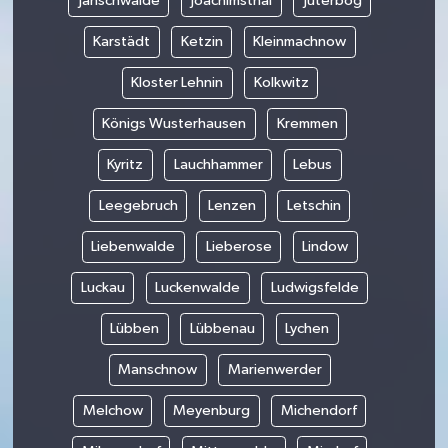
Jänschwalde
Joachimsthal
Jüterbog
Karstädt
Ketzin
Kleinmachnow
Kloster Lehnin
Kolkwitz
Königs Wusterhausen
Kremmen
Kyritz
Lauchhammer
Lebus
Leegebruch
Lenzen
Letschin
Liebenwalde
Lieberose
Lindow
Luckau
Luckenwalde
Ludwigsfelde
Lübben
Lübbenau
Lychen
Manschnow
Marienwerder
Melchow
Meyenburg
Michendorf