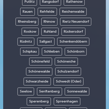
Putlitz
Rangsdorf
Rathenow
Rauen
Rehfelde
Reichenwalde
Rheinsberg
Rhinow
Rietz Neuendorf
Roskow
Ruhland
Rückersdorf
Rüdnitz
Sallgast
Schenkendöbern
Schipkau
Schlieben
Schönborn
Schönefeld
Schöneiche
Schönewalde
Schulzendorf
Schwarzheide
Schwedt (Oder)
Seelow
Senftenberg
Sonnewalde
Sperenberg
Spreenhagen