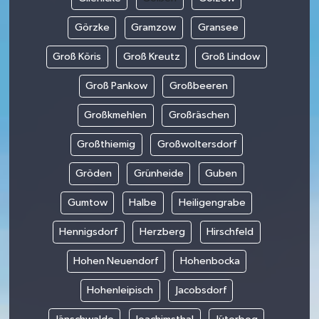
Görzke
Gramzow
Gransee
Groß Köris
Groß Kreutz
Groß Lindow
Groß Pankow
Großbeeren
Großkmehlen
Großräschen
Großthiemig
Großwoltersdorf
Gröden
Grünheide
Guben
Gumtow
Halbe
Heiligengrabe
Hennigsdorf
Herzberg
Hirschfeld
Hohen Neuendorf
Hohenbocka
Hohenleipisch
Jacobsdorf