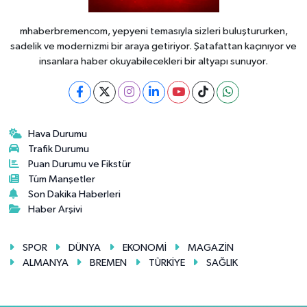
mhaberbremencom, yepyeni temasıyla sizleri buluştururken,
sadelik ve modernizmi bir araya getiriyor. Şatafattan kaçınıyor ve
insanlara haber okuyabilecekleri bir altyapı sunuyor.
Hava Durumu
Trafik Durumu
Puan Durumu ve Fikstür
Tüm Manşetler
Son Dakika Haberleri
Haber Arşivi
SPOR
DÜNYA
EKONOMİ
MAGAZİN
ALMANYA
BREMEN
TÜRKİYE
SAĞLIK