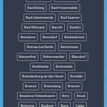
Bad Belzig
Bad Freienwalde
Bad Liebenwerda
Bad Saarow
Bad Wilsnack
Baruth
Beelitz
Beeskow
Bensdorf
Berkenbrück
Bernau bei Berlin
Bestensee
Biesenthal
Birkenwerder
Bliesdorf
Borkheide
Borkwalde
Brandenburg an der Havel
Breddin
Breese
Brieselang
Briesen
Brieskow-Finkenheerd
Britz
Brück
Brüssow
Buckow
Burg
Calau