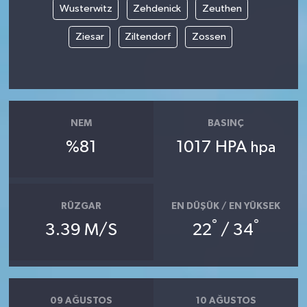
Wusterwitz
Zehdenick
Zeuthen
Ziesar
Ziltendorf
Zossen
NEM
BASINÇ
%81
1017 HPA
hpa
RÜZGAR
EN DÜŞÜK / EN YÜKSEK
°
°
3.39 M/S
22
/ 34
09 AĞUSTOS
10 AĞUSTOS