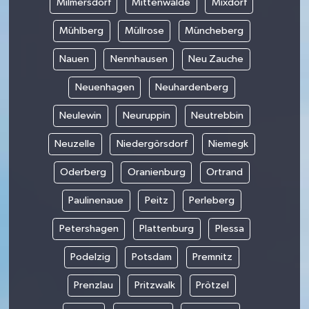
Milmersdorf
Mittenwalde
Mixdorf
Mühlberg
Müllrose
Müncheberg
Nauen
Nennhausen
Neu Zauche
Neuenhagen
Neuhardenberg
Neulewin
Neuruppin
Neutrebbin
Neuzelle
Niedergörsdorf
Niemegk
Oderberg
Oranienburg
Ortrand
Paulinenaue
Peitz
Perleberg
Petershagen
Plattenburg
Plessa
Podelzig
Potsdam
Premnitz
Prenzlau
Pritzwalk
Prötzel