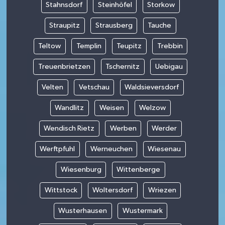
Stahnsdorf
Steinhöfel
Storkow
Straupitz
Strausberg
Tauche
Teltow
Templin
Teupitz
Trebbin
Treuenbrietzen
Tschernitz
Uebigau
Velten
Vetschau
Waldsieversdorf
Wandlitz
Weisen
Welzow
Wendisch Rietz
Werben
Werder
Werftpfuhl
Werneuchen
Wiesenau
Wiesenburg
Wittenberge
Wittstock
Woltersdorf
Wriezen
Wusterhausen
Wustermark