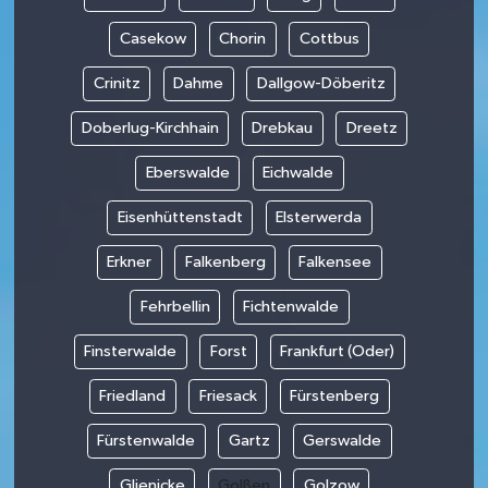
Casekow
Chorin
Cottbus
Crinitz
Dahme
Dallgow-Döberitz
Doberlug-Kirchhain
Drebkau
Dreetz
Eberswalde
Eichwalde
Eisenhüttenstadt
Elsterwerda
Erkner
Falkenberg
Falkensee
Fehrbellin
Fichtenwalde
Finsterwalde
Forst
Frankfurt (Oder)
Friedland
Friesack
Fürstenberg
Fürstenwalde
Gartz
Gerswalde
Glienicke
Golßen
Golzow