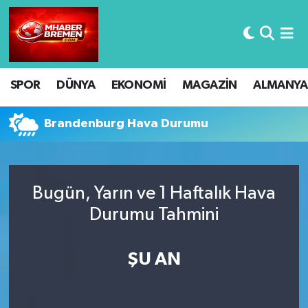
Hava Durumu
SPOR
DÜNYA
EKONOMİ
MAGAZİN
ALMANYA
Trafik Durumu
Süper Lig Puan Durumu ve Fikstür
Brandenburg Hava Durumu
Tüm Manşetler
Bugün, Yarın ve 1 Haftalık Hava
Son Dakika Haberleri
Durumu Tahmini
Haber Arşivi
ŞU AN