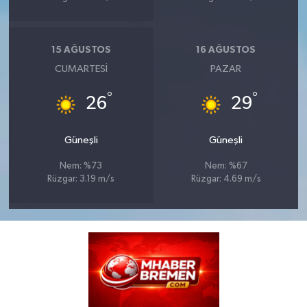
15 AĞUSTOS
16 AĞUSTOS
CUMARTESI
PAZAR
°
°
26
29
Güneşli
Güneşli
Nem: %73
Nem: %67
Rüzgar: 3.19 m/s
Rüzgar: 4.69 m/s