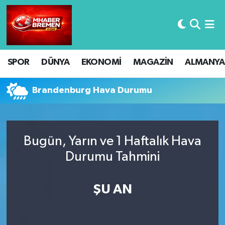
Hava Durumu
SPOR
DÜNYA
EKONOMİ
MAGAZİN
ALMANYA
Trafik Durumu
Süper Lig Puan Durumu ve Fikstür
Brandenburg Hava Durumu
Tüm Manşetler
Bugün, Yarın ve 1 Haftalık Hava
Son Dakika Haberleri
Durumu Tahmini
Haber Arşivi
ŞU AN