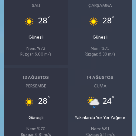
SALI
ÇARŞAMBA
°
°
28
28
Güneşli
Güneşli
Nem: %72
Nem: %75
Rüzgar: 6.00 m/s
Rüzgar: 5.39 m/s
13 AĞUSTOS
14 AĞUSTOS
PERŞEMBE
CUMA
°
°
28
24
Güneşli
Yakınlarda Yer Yer Yağmur
Nem: %70
Nem: %91
Rüzgar: 6.81 m/s
Rüzgar: 5.11 m/s