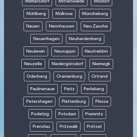
Milmersdorf
Mittenwalde
Mixdorf
Mühlberg
Müllrose
Müncheberg
Nauen
Nennhausen
Neu Zauche
Neuenhagen
Neuhardenberg
Neulewin
Neuruppin
Neutrebbin
Neuzelle
Niedergörsdorf
Niemegk
Oderberg
Oranienburg
Ortrand
Paulinenaue
Peitz
Perleberg
Petershagen
Plattenburg
Plessa
Podelzig
Potsdam
Premnitz
Prenzlau
Pritzwalk
Prötzel