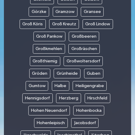
Görzke
Gramzow
Gransee
Groß Köris
Groß Kreutz
Groß Lindow
Groß Pankow
Großbeeren
Großkmehlen
Großräschen
Großthiemig
Großwoltersdorf
Gröden
Grünheide
Guben
Gumtow
Halbe
Heiligengrabe
Hennigsdorf
Herzberg
Hirschfeld
Hohen Neuendorf
Hohenbocka
Hohenleipisch
Jacobsdorf