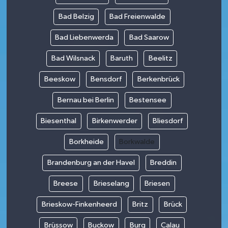
Bad Belzig
Bad Freienwalde
Bad Liebenwerda
Bad Saarow
Bad Wilsnack
Baruth
Beelitz
Beeskow
Bensdorf
Berkenbrück
Bernau bei Berlin
Bestensee
Biesenthal
Birkenwerder
Bliesdorf
Borkheide
Borkwalde
Brandenburg an der Havel
Breddin
Breese
Brieselang
Briesen
Brieskow-Finkenheerd
Britz
Brück
Brüssow
Buckow
Burg
Calau