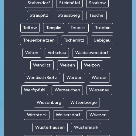
Stahnsdorf
Steinhöfel
Storkow
Straupitz
Strausberg
Tauche
Teltow
Templin
Teupitz
Trebbin
Treuenbrietzen
Tschernitz
Uebigau
Velten
Vetschau
Waldsieversdorf
Wandlitz
Weisen
Welzow
Wendisch Rietz
Werben
Werder
Werftpfuhl
Werneuchen
Wiesenau
Wiesenburg
Wittenberge
Wittstock
Woltersdorf
Wriezen
Wusterhausen
Wustermark