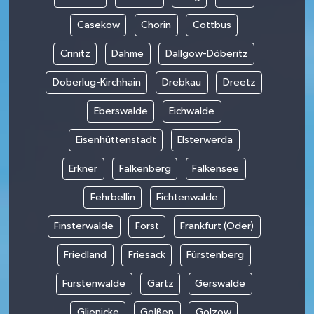
Casekow
Chorin
Cottbus
Crinitz
Dahme
Dallgow-Döberitz
Doberlug-Kirchhain
Drebkau
Dreetz
Eberswalde
Eichwalde
Eisenhüttenstadt
Elsterwerda
Erkner
Falkenberg
Falkensee
Fehrbellin
Fichtenwalde
Finsterwalde
Forst
Frankfurt (Oder)
Friedland
Friesack
Fürstenberg
Fürstenwalde
Gartz
Gerswalde
Glienicke
Golßen
Golzow