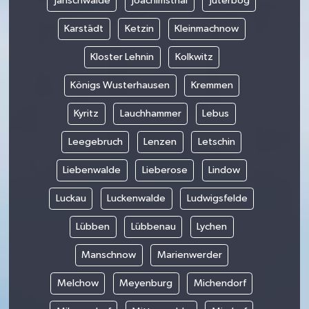
Jänschwalde
Joachimsthal
Jüterbog
Karstädt
Ketzin
Kleinmachnow
Kloster Lehnin
Kolkwitz
Königs Wusterhausen
Kremmen
Kyritz
Lauchhammer
Lebus
Leegebruch
Lenzen
Letschin
Liebenwalde
Lieberose
Lindow
Luckau
Luckenwalde
Ludwigsfelde
Lübben
Lübbenau
Lychen
Manschnow
Marienwerder
Melchow
Meyenburg
Michendorf