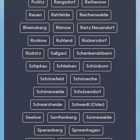
Putlitz
Rangsdorf
Rathenow
Rauen
Rehfelde
Reichenwalde
Rheinsberg
Rhinow
Rietz Neuendorf
Roskow
Ruhland
Rückersdorf
Rüdnitz
Sallgast
Schenkendöbern
Schipkau
Schlieben
Schönborn
Schönefeld
Schöneiche
Schönewalde
Schulzendorf
Schwarzheide
Schwedt (Oder)
Seelow
Senftenberg
Sonnewalde
Sperenberg
Spreenhagen