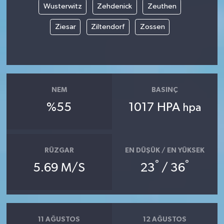
Wusterwitz
Zehdenick
Zeuthen
Ziesar
Ziltendorf
Zossen
NEM
BASINÇ
%55
1017 HPA
hpa
RÜZGAR
EN DÜŞÜK / EN YÜKSEK
°
°
5.69 M/S
23
/ 36
11 AĞUSTOS
12 AĞUSTOS