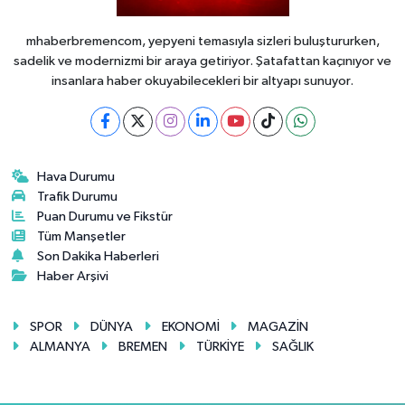
mhaberbremencom, yepyeni temasıyla sizleri buluştururken,
sadelik ve modernizmi bir araya getiriyor. Şatafattan kaçınıyor ve
insanlara haber okuyabilecekleri bir altyapı sunuyor.
Hava Durumu
Trafik Durumu
Puan Durumu ve Fikstür
Tüm Manşetler
Son Dakika Haberleri
Haber Arşivi
SPOR
DÜNYA
EKONOMİ
MAGAZİN
ALMANYA
BREMEN
TÜRKİYE
SAĞLIK